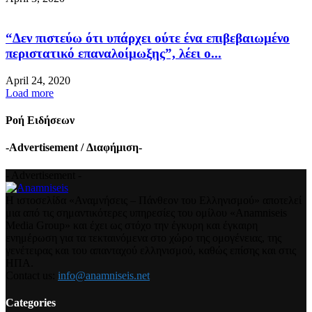
“Δεν πιστεύω ότι υπάρχει ούτε ένα επιβεβαιωμένο
περιστατικό επαναλοίμωξης”, λέει ο...
April 24, 2020
Load more
Ροή Ειδήσεων
-Advertisement / Διαφήμιση-
- Advertisement -
Η ιστοσελίδα «Αναμνήσεις – Πάνθεον του Ελληνισμού» αποτελεί
μια από τις σημαντικότερες υπηρεσίες του ομίλου «Anamniseis
Media Group» και έχει ως στόχο την έγκυρη και έγκαιρη
ενημέρωση για τα τεκταινόμενα στο χώρο της ομογένειας, της
γενέτειρας και του απανταχού ελληνισμού, καθώς επίσης και στις
ΗΠΑ.
Contact us:
info@anamniseis.net
Categories