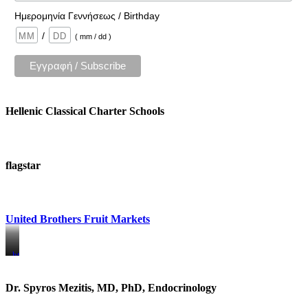
Ημερομηνία Γεννήσεως / Birthday
/
( mm / dd )
Hellenic Classical Charter Schools
flagstar
United Brothers Fruit Markets
https://www.unitedbrothersfruitmarkets.com/
https://www.unitedbrothersfruitmarkets.com/
Dr. Spyros Mezitis, MD, PhD, Endocrinology