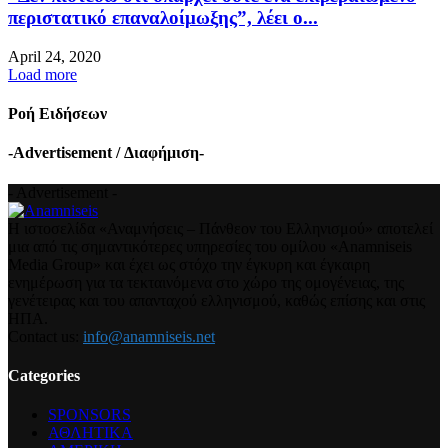
περιστατικό επαναλοίμωξης”, λέει ο...
April 24, 2020
Load more
Ροή Ειδήσεων
-Advertisement / Διαφήμιση-
- Advertisement -
Η ιστοσελίδα «Αναμνήσεις – Πάνθεον του Ελληνισμού» αποτελεί
μια από τις σημαντικότερες υπηρεσίες του ομίλου «Anamniseis
Media Group» και έχει ως στόχο την έγκυρη και έγκαιρη
ενημέρωση για τα τεκταινόμενα στο χώρο της ομογένειας, της
γενέτειρας και του απανταχού ελληνισμού, καθώς επίσης και στις
ΗΠΑ.
Contact us:
info@anamniseis.net
Categories
SPONSORS
ΑΘΛΗΤΙΚΑ