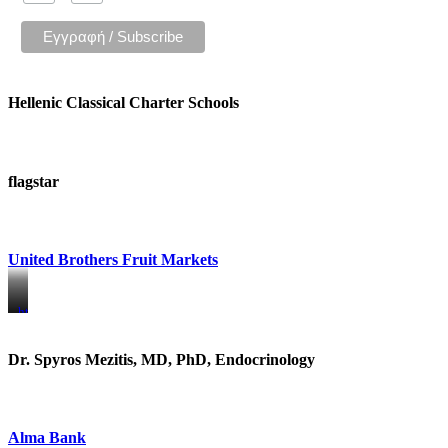
Hellenic Classical Charter Schools
flagstar
United Brothers Fruit Markets
https://www.unitedbrothersfruitmarkets.com/
https://www.unitedbrothersfruitmarkets.com/
Dr. Spyros Mezitis, MD, PhD, Endocrinology
Alma Bank