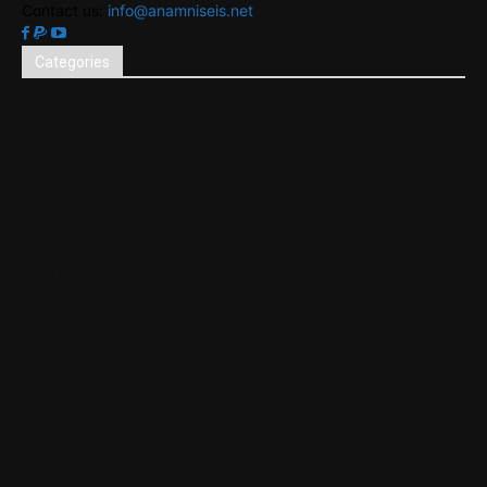
Contact us:
info@anamniseis.net
Categories
SPONSORS
ΑΘΛΗΤΙΚΑ
ΑΜΕΡΙΚΗ
ΑΠΟΨΕΙΣ
ΕΛΛΑΔΑ
ΙΣΤΟΡΙΕΣ
ΚΟΥΖΙΝΑ
ΚΥΠΡΟΣ
ΟΜΟΓΕΝΕΙΑ
ΓΕΛΟΙΟΓΡΑΦΙΑ
ΤΕΛΕΥΤΑΙΑ ΝΕΑ