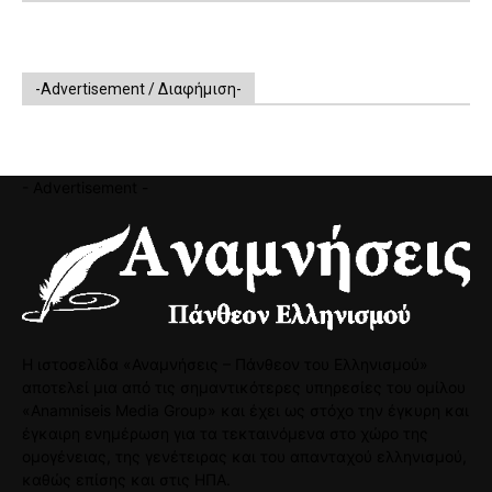
-Advertisement / Διαφήμιση-
- Advertisement -
Η ιστοσελίδα «Αναμνήσεις – Πάνθεον του Ελληνισμού»
αποτελεί μια από τις σημαντικότερες υπηρεσίες του ομίλου
«Anamniseis Media Group» και έχει ως στόχο την έγκυρη και
έγκαιρη ενημέρωση για τα τεκταινόμενα στο χώρο της
ομογένειας, της γενέτειρας και του απανταχού ελληνισμού,
καθώς επίσης και στις ΗΠΑ.