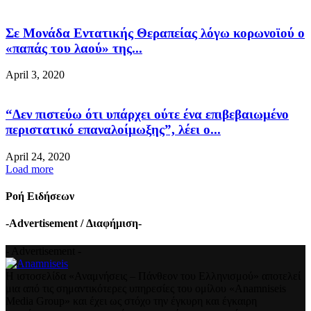
Σε Μονάδα Εντατικής Θεραπείας λόγω κορωνοϊού ο
«παπάς του λαού» της...
April 3, 2020
“Δεν πιστεύω ότι υπάρχει ούτε ένα επιβεβαιωμένο
περιστατικό επαναλοίμωξης”, λέει ο...
April 24, 2020
Load more
Ροή Ειδήσεων
-Advertisement / Διαφήμιση-
- Advertisement -
Η ιστοσελίδα «Αναμνήσεις – Πάνθεον του Ελληνισμού» αποτελεί
μια από τις σημαντικότερες υπηρεσίες του ομίλου «Anamniseis
Media Group» και έχει ως στόχο την έγκυρη και έγκαιρη