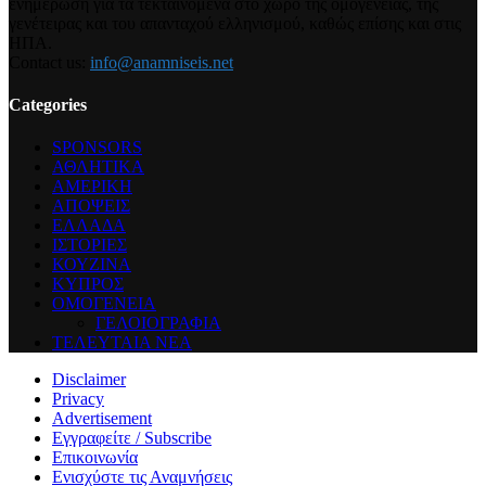
ενημέρωση για τα τεκταινόμενα στο χώρο της ομογένειας, της
γενέτειρας και του απανταχού ελληνισμού, καθώς επίσης και στις
ΗΠΑ.
Contact us:
info@anamniseis.net
Categories
SPONSORS
ΑΘΛΗΤΙΚΑ
ΑΜΕΡΙΚΗ
ΑΠΟΨΕΙΣ
ΕΛΛΑΔΑ
ΙΣΤΟΡΙΕΣ
ΚΟΥΖΙΝΑ
ΚΥΠΡΟΣ
ΟΜΟΓΕΝΕΙΑ
ΓΕΛΟΙΟΓΡΑΦΙΑ
ΤΕΛΕΥΤΑΙΑ ΝΕΑ
Disclaimer
Privacy
Advertisement
Εγγραφείτε / Subscribe
Επικοινωνία
Ενισχύστε τις Αναμνήσεις