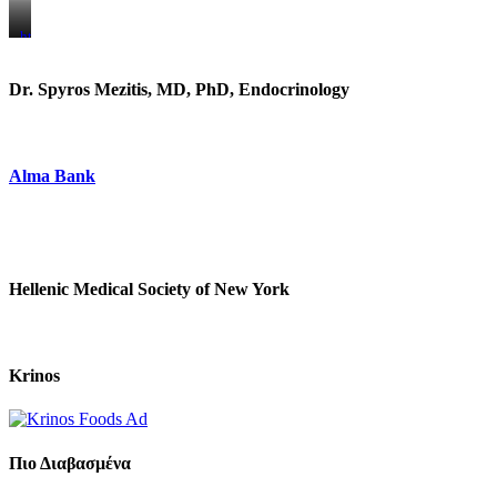
https://www.unitedbrothersfruitmarkets.com/
https://www.unitedbrothersfruitmarkets.com/
Dr. Spyros Mezitis, MD, PhD, Endocrinology
Alma Bank
Hellenic Medical Society of New York
Krinos
Πιο Διαβασμένα