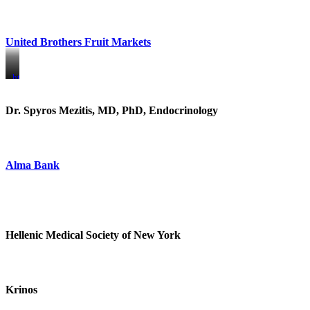
United Brothers Fruit Markets
https://www.unitedbrothersfruitmarkets.com/
https://www.unitedbrothersfruitmarkets.com/
Dr. Spyros Mezitis, MD, PhD, Endocrinology
Alma Bank
Hellenic Medical Society of New York
Krinos