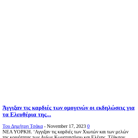
Άγγιξαν τις καρδιές των ομογενών οι εκδηλώσεις για
τα Ελευθέρια της...
Του Δημήτρη Τσάκα
-
November 17, 2023
0
ΝΕΑ ΥΟΡΚΗ. ‘Αγγιξαν τις καρδιές των Χιωτών και των μελών
της κοινότητας των Αγίων Κωνσταντίνου και Ελένης, Τζάκσον