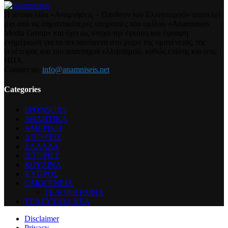
Η ιστοσελίδα «Αναμνήσεις – Πάνθεον του Ελληνισμού» αποτελεί
μια από τις σημαντικότερες υπηρεσίες του ομίλου «Anamniseis
Media Group» και έχει ως στόχο την έγκυρη και έγκαιρη
ενημέρωση για τα τεκταινόμενα στο χώρο της ομογένειας, της
γενέτειρας και του απανταχού ελληνισμού, καθώς επίσης και στις
ΗΠΑ.
Contact us:
info@anamniseis.net
Categories
SPONSORS
ΑΘΛΗΤΙΚΑ
ΑΜΕΡΙΚΗ
ΑΠΟΨΕΙΣ
ΕΛΛΑΔΑ
ΙΣΤΟΡΙΕΣ
ΚΟΥΖΙΝΑ
ΚΥΠΡΟΣ
ΟΜΟΓΕΝΕΙΑ
ΓΕΛΟΙΟΓΡΑΦΙΑ
ΤΕΛΕΥΤΑΙΑ ΝΕΑ
Disclaimer
Privacy