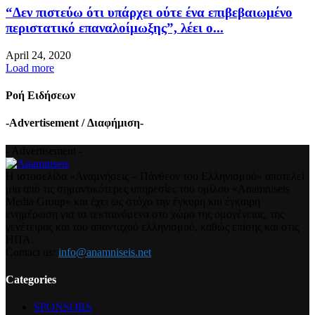
“Δεν πιστεύω ότι υπάρχει ούτε ένα επιβεβαιωμένο
περιστατικό επαναλοίμωξης”, λέει ο...
April 24, 2020
Load more
Ροή Ειδήσεων
-Advertisement / Διαφήμιση-
- Advertisement -
Η ιστοσελίδα «Αναμνήσεις – Πάνθεον του Ελληνισμού» αποτελεί
μια από τις σημαντικότερες υπηρεσίες του ομίλου «Anamniseis
Media Group» και έχει ως στόχο την έγκυρη και έγκαιρη
ενημέρωση για τα τεκταινόμενα στο χώρο της ομογένειας, της
γενέτειρας και του απανταχού ελληνισμού, καθώς επίσης και στις
ΗΠΑ.
Contact us:
info@anamniseis.net
Categories
SPONSORS