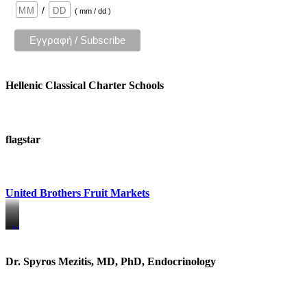
/
( mm / dd )
Hellenic Classical Charter Schools
flagstar
United Brothers Fruit Markets
https://www.unitedbrothersfruitmarkets.com/
https://www.unitedbrothersfruitmarkets.com/
Dr. Spyros Mezitis, MD, PhD, Endocrinology