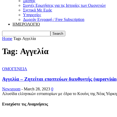
Σκοπός
Συχνές Ερωτήσεις για τις Ιστορίες των Ομογενών
Σχετικά Με Εμάς
Υπηρεσίες
Δωρεάν Εγγραφή / Free Subscription
ΗΜΕΡΟΛΟΓΙΟ
Home
Tags
Αγγελία
Tag: Αγγελία
ΟΜΟΓΕΝΕΙΑ
Αγγελία – Ζητείται εποπτεύων διευθυντής (supervisi
Newsroom
-
March 28, 2023
0
Αλυσίδα ελληνικών εστιατορίων με έδρα το Κουίνς της Νέας Υόρκης 
Ενισχύστε τις Αναμνήσεις