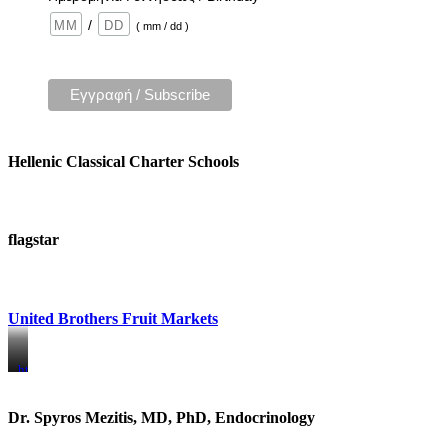
/
( mm / dd )
Hellenic Classical Charter Schools
flagstar
United Brothers Fruit Markets
https://www.unitedbrothersfruitmarkets.com/
https://www.unitedbrothersfruitmarkets.com/
Dr. Spyros Mezitis, MD, PhD, Endocrinology