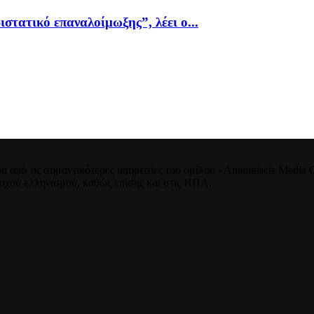
ιστατικό επαναλοίμωξης”, λέει ο...
 από τις σημαντικότερες υπηρεσίες του ομίλου «Anamniseis Media Gr
νταχού ελληνισμού, καθώς επίσης και στις ΗΠΑ.