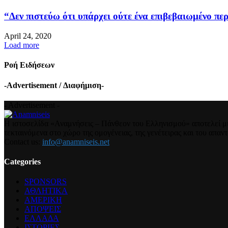
“Δεν πιστεύω ότι υπάρχει ούτε ένα επιβεβαιωμένο περ
April 24, 2020
Load more
Ροή Ειδήσεων
-Advertisement / Διαφήμιση-
- Advertisement -
Η ιστοσελίδα «Αναμνήσεις – Πάνθεον του Ελληνισμού» αποτελεί μια
τεκταινόμενα στο χώρο της ομογένειας, της γενέτειρας και του απα
Contact us:
info@anamniseis.net
Categories
SPONSORS
ΑΘΛΗΤΙΚΑ
ΑΜΕΡΙΚΗ
ΑΠΟΨΕΙΣ
ΕΛΛΑΔΑ
ΙΣΤΟΡΙΕΣ