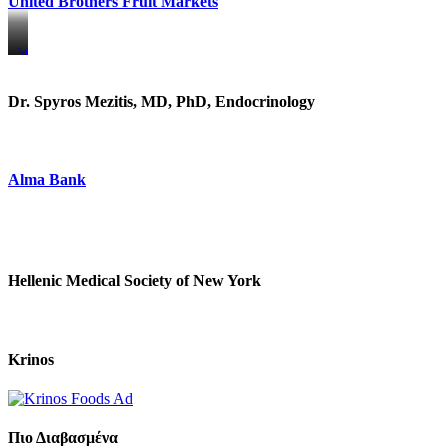
United Brothers Fruit Markets
https://www.unitedbrothersfruitmarkets.com/
https://www.unitedbrothersfruitmarkets.com/
Dr. Spyros Mezitis, MD, PhD, Endocrinology
Alma Bank
Hellenic Medical Society of New York
Krinos
Πιο Διαβασμένα