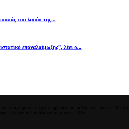
παπάς του λαού» της...
ιστατικό επαναλοίμωξης”, λέει ο...
 από τις σημαντικότερες υπηρεσίες του ομίλου «Anamniseis Media Gr
νταχού ελληνισμού, καθώς επίσης και στις ΗΠΑ.