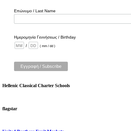
Επώνυμο / Last Name
Ημερομηνία Γεννήσεως / Birthday
/
( mm / dd )
Hellenic Classical Charter Schools
flagstar