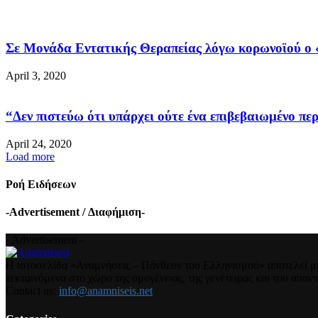
Σε Μονάδα Εντατικής Θεραπείας λόγω κορωνοϊού ο «
April 3, 2020
“Δεν πιστεύω ότι υπάρχει ούτε ένα επιβεβαιωμένο περ
April 24, 2020
Load more
Ροή Ειδήσεων
-Advertisement / Διαφήμιση-
- Advertisement -
Η ιστοσελίδα «Αναμνήσεις – Πάνθεον του Ελληνισμού» αποτελεί μια
τεκταινόμενα στο χώρο της ομογένειας, της γενέτειρας και του απα
Contact us:
info@anamniseis.net