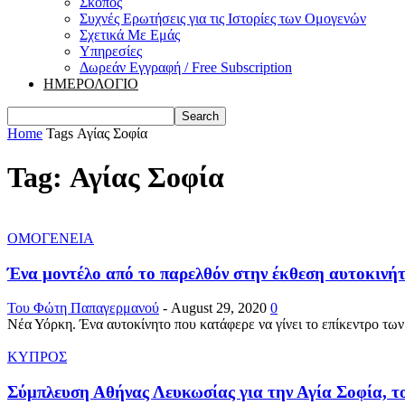
Σκοπός
Συχνές Ερωτήσεις για τις Ιστορίες των Ομογενών
Σχετικά Με Εμάς
Υπηρεσίες
Δωρεάν Εγγραφή / Free Subscription
ΗΜΕΡΟΛΟΓΙΟ
Home
Tags
Αγίας Σοφία
Tag: Αγίας Σοφία
ΟΜΟΓΕΝΕΙΑ
Ένα μοντέλο από το παρελθόν στην έκθεση αυτοκινήτω
Του Φώτη Παπαγερμανού
-
August 29, 2020
0
Νέα Υόρκη. Ένα αυτοκίνητο που κατάφερε να γίνει το επίκεντρο των 
ΚΥΠΡΟΣ
Σύμπλευση Αθήνας Λευκωσίας για την Αγία Σοφία, τ