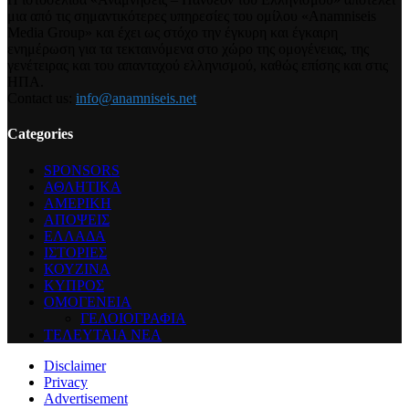
μια από τις σημαντικότερες υπηρεσίες του ομίλου «Anamniseis
Media Group» και έχει ως στόχο την έγκυρη και έγκαιρη
ενημέρωση για τα τεκταινόμενα στο χώρο της ομογένειας, της
γενέτειρας και του απανταχού ελληνισμού, καθώς επίσης και στις
ΗΠΑ.
Contact us:
info@anamniseis.net
Categories
SPONSORS
ΑΘΛΗΤΙΚΑ
ΑΜΕΡΙΚΗ
ΑΠΟΨΕΙΣ
ΕΛΛΑΔΑ
ΙΣΤΟΡΙΕΣ
ΚΟΥΖΙΝΑ
ΚΥΠΡΟΣ
ΟΜΟΓΕΝΕΙΑ
ΓΕΛΟΙΟΓΡΑΦΙΑ
ΤΕΛΕΥΤΑΙΑ ΝΕΑ
Disclaimer
Privacy
Advertisement