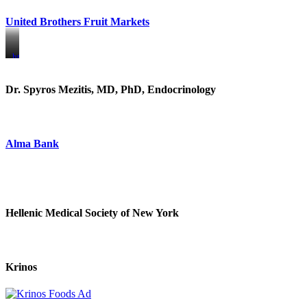
United Brothers Fruit Markets
https://www.unitedbrothersfruitmarkets.com/
https://www.unitedbrothersfruitmarkets.com/
Dr. Spyros Mezitis, MD, PhD, Endocrinology
Alma Bank
Hellenic Medical Society of New York
Krinos