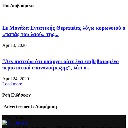
Πιο Διαβασμένα
Σε Μονάδα Εντατικής Θεραπείας λόγω κορωνοϊού ο
«παπάς του λαού» της...
April 3, 2020
“Δεν πιστεύω ότι υπάρχει ούτε ένα επιβεβαιωμένο
περιστατικό επαναλοίμωξης”, λέει ο...
April 24, 2020
Load more
Ροή Ειδήσεων
-Advertisement / Διαφήμιση-
- Advertisement -
Η ιστοσελίδα «Αναμνήσεις – Πάνθεον του Ελληνισμού» αποτελεί