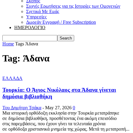
Σκοπός
Συχνές Ερωτήσεις για τις Ιστορίες των Ομογενών
Σχετικά Με Εμάς
Υπηρεσίες
Δωρεάν Εγγραφή / Free Subscription
ΗΜΕΡΟΛΟΓΙΟ
Home
Tags
Άδανα
Tag: Άδανα
ΕΛΛΑΔΑ
Τουρκία: Ο Άγιος Νικόλαος στα Άδανα γίνεται
δημόσια βιβλιοθήκη
Του Δημήτρη Τσάκα
-
May 27, 2026
0
Μια ιστορική ορθόδοξη εκκλησία στην Τουρκία μετατράπηκε
σε δημόσια βιβλιοθήκη, προσθέτοντας ένα ακόμη επεισόδιο
στις παρεμβάσεις, που έχουν γίνει τα τελευταία χρόνια
σε ορθόδοξα χριστιανικά μνημεία της χώρας. Μετά τη μετατροπή...