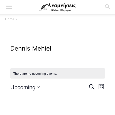
Home
Dennis Mehiel
There are no upcoming events.
Upcoming
Even
Events
Search
List
View
Select
Search
date.
Navig
and