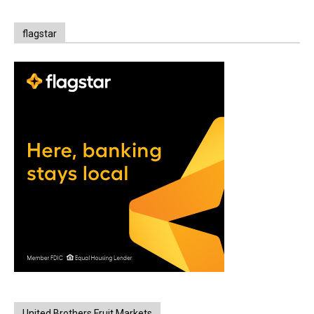
flagstar
United Brothers Fruit Markets