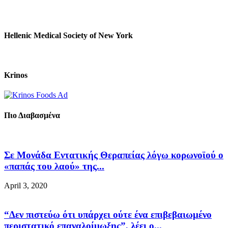
Hellenic Medical Society of New York
Krinos
Πιο Διαβασμένα
Σε Μονάδα Εντατικής Θεραπείας λόγω κορωνοϊού ο
«παπάς του λαού» της...
April 3, 2020
“Δεν πιστεύω ότι υπάρχει ούτε ένα επιβεβαιωμένο
περιστατικό επαναλοίμωξης”, λέει ο...