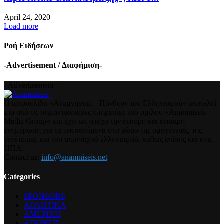
April 24, 2020
Load more
Ροή Ειδήσεων
-Advertisement / Διαφήμιση-
- Advertisement -
Η ιστοσελίδα «Αναμνήσεις – Πάνθεον του Ελληνισμού» αποτελεί
μια από τις σημαντικότερες υπηρεσίες του ομίλου «Anamniseis
Media Group» και έχει ως στόχο την έγκυρη και έγκαιρη
ενημέρωση για τα τεκταινόμενα στο χώρο της ομογένειας, της
γενέτειρας και του απανταχού ελληνισμού, καθώς επίσης και στις
ΗΠΑ.
Contact us:
info@anamniseis.net
Categories
SPONSORS
ΑΘΛΗΤΙΚΑ
ΑΜΕΡΙΚΗ
ΑΠΟΨΕΙΣ