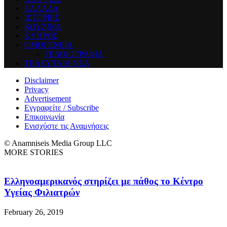
ΕΛΛΑΔΑ
ΙΣΤΟΡΙΕΣ
ΚΟΥΖΙΝΑ
ΚΥΠΡΟΣ
ΟΜΟΓΕΝΕΙΑ
ΓΕΛΟΙΟΓΡΑΦΙΑ
ΤΕΛΕΥΤΑΙΑ ΝΕΑ
Disclaimer
Privacy
Advertisement
Εγγραφείτε / Subscribe
Επικοινωνία
Ενισχύστε τις Αναμνήσεις
© Anamniseis Media Group LLC
MORE STORIES
Ελληνοαμερικανός στηρίζει με πάθος το Κέντρο
Υγείας Φιλιατρών
February 26, 2019