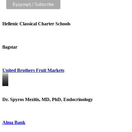
Hellenic Classical Charter Schools
flagstar
United Brothers Fruit Markets
https://www.unitedbrothersfruitmarkets.com/
https://www.unitedbrothersfruitmarkets.com/
Dr. Spyros Mezitis, MD, PhD, Endocrinology
Alma Bank