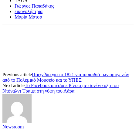
TAGS
Γιώργος Παπαδάκης
εικονολήπτρια
Μαρία Μάτσα
Previous article
Παιχνίδια για το 1821 για τα παιδιά των ομογενών
από το Πολεμικό Μουσείο και το ΥΠΕΞ
Next article
Το Facebook απέσυρε βίντεο με συνέντευξη του
Ντόναλντ Τραμπ στη νύφη του Λάρα
Newsroom