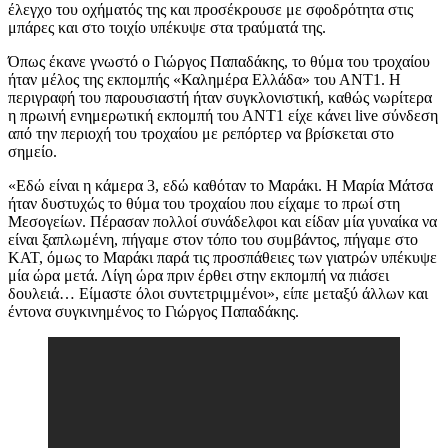
έλεγχο του οχήματός της και προσέκρουσε με σφοδρότητα στις
μπάρες και στο τοιχίο υπέκυψε στα τραύματά της.
Όπως έκανε γνωστό ο Γιώργος Παπαδάκης, το θύμα του τροχαίου
ήταν μέλος της εκπομπής «Καλημέρα Ελλάδα» του ΑΝΤ1. Η
περιγραφή του παρουσιαστή ήταν συγκλονιστική, καθώς νωρίτερα
η πρωινή ενημερωτική εκπομπή του ΑΝΤ1 είχε κάνει live σύνδεση
από την περιοχή του τροχαίου με ρεπόρτερ να βρίσκεται στο
σημείο.
«Εδώ είναι η κάμερα 3, εδώ καθόταν το Μαράκι. Η Μαρία Μάτσα
ήταν δυστυχώς το θύμα του τροχαίου που είχαμε το πρωί στη
Μεσογείων. Πέρασαν πολλοί συνάδελφοι και είδαν μία γυναίκα να
είναι ξαπλωμένη, πήγαμε στον τόπο του συμβάντος, πήγαμε στο
ΚΑΤ, όμως το Μαράκι παρά τις προσπάθειες των γιατρών υπέκυψε
μία ώρα μετά. Λίγη ώρα πριν έρθει στην εκπομπή να πιάσει
δουλειά… Είμαστε όλοι συντετριμμένοι», είπε μεταξύ άλλων και
έντονα συγκινημένος το Γιώργος Παπαδάκης.