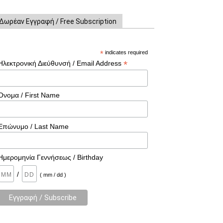
Δωρέαν Εγγραφή / Free Subscription
*
indicates required
*
Ηλεκτρονική Διεύθυνσή / Email Address
Όνομα / First Name
Επώνυμο / Last Name
Ημερομηνία Γεννήσεως / Birthday
/
( mm / dd )