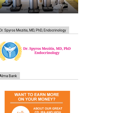
https://www.unitedbrothersfruitmarkets.com/
Dr. Spyros Mezitis, MD, PhD, Endocrinology
Alma Bank