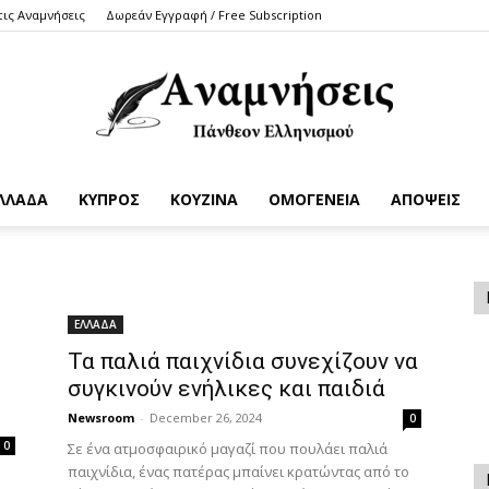
τις Αναμνήσεις
Δωρεάν Εγγραφή / Free Subscription
ΛΛΑΔΑ
ΚΥΠΡΟΣ
ΚΟΥΖΙΝΑ
ΟΜΟΓΕΝΕΙΑ
ΑΠΟΨΕΙΣ
Anamniseis
ΕΛΛΑΔΑ
Τα παλιά παιχνίδια συνεχίζουν να
συγκινούν ενήλικες και παιδιά
Newsroom
-
December 26, 2024
0
0
Σε ένα ατμοσφαιρικό μαγαζί που πουλάει παλιά
παιχνίδια, ένας πατέρας μπαίνει κρατώντας από το