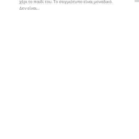
χέρι το παιδί του. Το στιγμιότυπο είναι μοναδικό.
Δεν είναι...
.