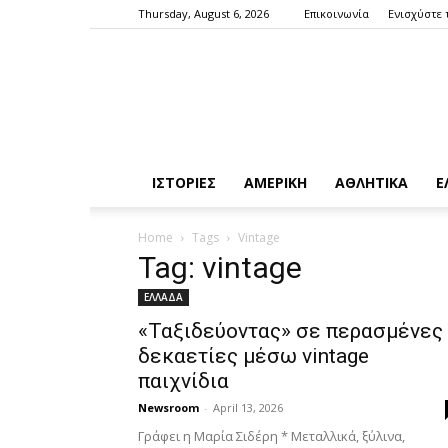
Thursday, August 6, 2026
Επικοινωνία
Ενισχύστε 
ΙΣΤΟΡΙΕΣ
ΑΜΕΡΙΚΗ
ΑΘΛΗΤΙΚΑ
Ε
Home
Tags
Vintage
Tag: vintage
ΕΛΛΑΔΑ
«Ταξιδεύοντας» σε περασμένες
δεκαετίες μέσω vintage
παιχνίδια
Newsroom
-
April 13, 2026
Γράφει η Μαρία Σιδέρη * Μεταλλικά, ξύλινα,