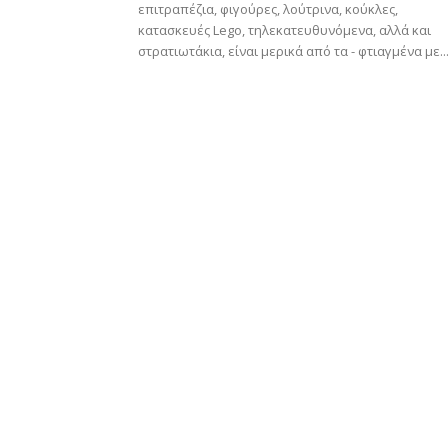
επιτραπέζια, φιγούρες, λούτρινα, κούκλες,
κατασκευές Lego, τηλεκατευθυνόμενα, αλλά και
στρατιωτάκια, είναι μερικά από τα - φτιαγμένα με..