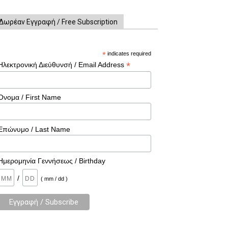
Δωρέαν Εγγραφή / Free Subscription
*
indicates required
*
Ηλεκτρονική Διεύθυνσή / Email Address
Όνομα / First Name
Επώνυμο / Last Name
Ημερομηνία Γεννήσεως / Birthday
/
( mm / dd )