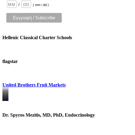
/
( mm / dd )
Hellenic Classical Charter Schools
flagstar
United Brothers Fruit Markets
https://www.unitedbrothersfruitmarkets.com/
https://www.unitedbrothersfruitmarkets.com/
Dr. Spyros Mezitis, MD, PhD, Endocrinology