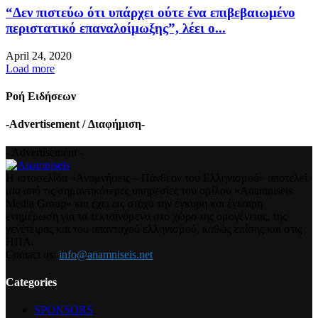
“Δεν πιστεύω ότι υπάρχει ούτε ένα επιβεβαιωμένο
περιστατικό επαναλοίμωξης”, λέει ο...
April 24, 2020
Load more
Ροή Ειδήσεων
-Advertisement / Διαφήμιση-
- Advertisement -
Η ιστοσελίδα «Αναμνήσεις – Πάνθεον του Ελληνισμού» αποτελεί
μια από τις σημαντικότερες υπηρεσίες του ομίλου «Anamniseis
Media Group» και έχει ως στόχο την έγκυρη και έγκαιρη
ενημέρωση για τα τεκταινόμενα στο χώρο της ομογένειας, της
γενέτειρας και του απανταχού ελληνισμού, καθώς επίσης και στις
ΗΠΑ.
Contact us:
info@anamniseis.net
Categories
SPONSORS