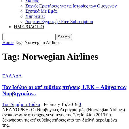
Σκοπός
Συχνές Ερωτήσεις για τις Ιστορίες των Ομογενών
Σχετικά Με Εμάς
Υπηρεσίες
Δωρεάν Εγγραφή / Free Subscription
ΗΜΕΡΟΛΟΓΙΟ
Home
Tags
Norwegian Airlines
Tag: Norwegian Airlines
ΕΛΛΑΔΑ
Τον Ιούλιο οι απ’ ευθείας πτήσεις J.F.K – Αθήνα των
Νορβηγικών...
Του Δημήτρη Τσάκα
-
February 15, 2019
0
ΝΕΑ ΥΟΡΚΗ. Οι Νορβηγικές Αερογραμμές (Norwegian Airlines)
ανακοίνωσαν ότι αρχής γενομένης της 2ας Ιουλίου 2019 θα
ξεκινήσουν τις απ’ ευθείας πτήσεις από τον διεθνή αερολιμένα
της...