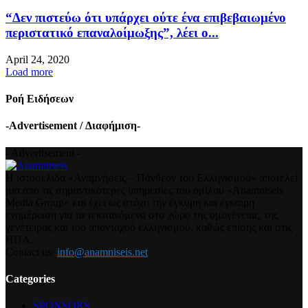
“Δεν πιστεύω ότι υπάρχει ούτε ένα επιβεβαιωμένο
περιστατικό επαναλοίμωξης”, λέει ο...
April 24, 2020
Load more
Ροή Ειδήσεων
-Advertisement / Διαφήμιση-
- Advertisement -
Η ιστοσελίδα «Αναμνήσεις – Πάνθεον του Ελληνισμού» αποτελεί
μια από τις σημαντικότερες υπηρεσίες του ομίλου «Anamniseis
Media Group» και έχει ως στόχο την έγκυρη και έγκαιρη
ενημέρωση για τα τεκταινόμενα στο χώρο της ομογένειας, της
γενέτειρας και του απανταχού ελληνισμού, καθώς επίσης και στις
ΗΠΑ.
Contact us:
info@anamniseis.net
Categories
SPONSORS