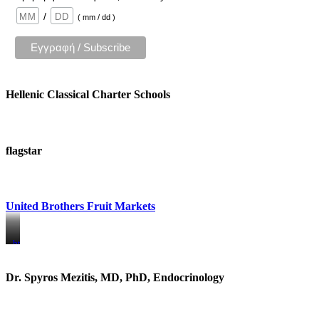
/
( mm / dd )
Hellenic Classical Charter Schools
flagstar
United Brothers Fruit Markets
https://www.unitedbrothersfruitmarkets.com/
https://www.unitedbrothersfruitmarkets.com/
Dr. Spyros Mezitis, MD, PhD, Endocrinology