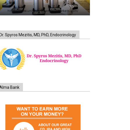
https://www.unitedbrothersfruitmarkets.com/
Dr. Spyros Mezitis, MD, PhD, Endocrinology
Alma Bank