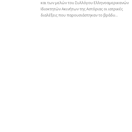
και των μελών του Συλλόγου Ελληνοαμερικανών
Ιδιοκτητών Ακινήτων της Αστόριας οι ιατρικές
διαλέξεις που παρουσιάστηκαν το βράδυ...