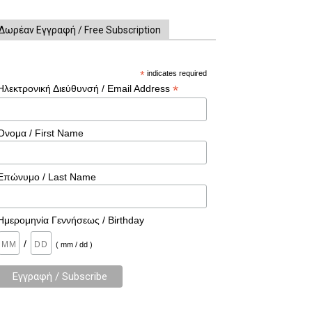
Δωρέαν Εγγραφή / Free Subscription
*
indicates required
*
Ηλεκτρονική Διεύθυνσή / Email Address
Όνομα / First Name
Επώνυμο / Last Name
Ημερομηνία Γεννήσεως / Birthday
/
( mm / dd )