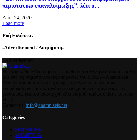
περιστατικό επαναλοίμωξης”, λέει ο...
April 24, 2020
Load more
Ροή Ειδήσεων
-Advertisement / Διαφήμιση-
- Advertisement -
Η ιστοσελίδα «Αναμνήσεις – Πάνθεον του Ελληνισμού» αποτελεί
μια από τις σημαντικότερες υπηρεσίες του ομίλου «Anamniseis
Media Group» και έχει ως στόχο την έγκυρη και έγκαιρη
ενημέρωση για τα τεκταινόμενα στο χώρο της ομογένειας, της
γενέτειρας και του απανταχού ελληνισμού, καθώς επίσης και στις
ΗΠΑ.
Contact us:
info@anamniseis.net
Categories
SPONSORS
ΑΘΛΗΤΙΚΑ