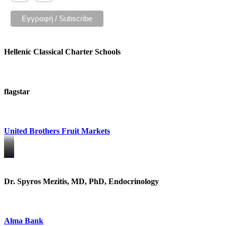
Hellenic Classical Charter Schools
flagstar
United Brothers Fruit Markets
https://www.unitedbrothersfruitmarkets.com/
https://www.unitedbrothersfruitmarkets.com/
Dr. Spyros Mezitis, MD, PhD, Endocrinology
Alma Bank