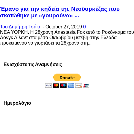
Έρανο για την κηδεία της Νεοϋορκέζας που
σκοτώθηκε με «γουρούνα» ...
Του Δημήτρη Τσάκα
-
October 27, 2019
0
ΝΕΑ ΥΟΡΚΗ. Η 28χρονη Anastasia Fox από το Ροκόνκαμα του
Λονγκ Αϊλαντ στα μέσα Οκτωβρίου μετέβη στην Ελλάδα
προκειμένου να γιορτάσει τα 28χρονα στη...
Ενισχύστε τις Αναμνήσεις
Ημερολόγιο