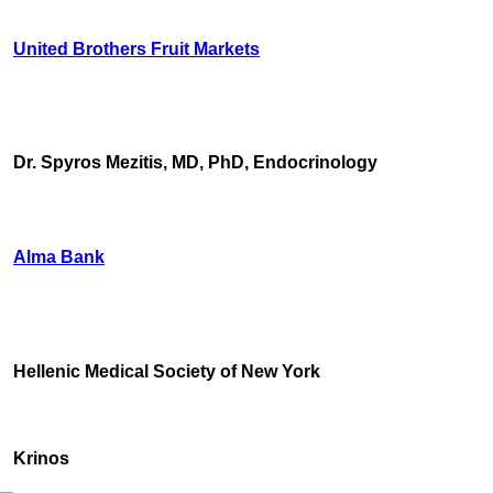
United Brothers Fruit Markets
https://www.unitedbrothersfruitmarkets.com/
https://www.unitedbrothersfruitmarkets.com/
Dr. Spyros Mezitis, MD, PhD, Endocrinology
Alma Bank
Hellenic Medical Society of New York
Krinos