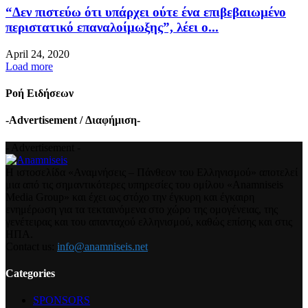
“Δεν πιστεύω ότι υπάρχει ούτε ένα επιβεβαιωμένο
περιστατικό επαναλοίμωξης”, λέει ο...
April 24, 2020
Load more
Ροή Ειδήσεων
-Advertisement / Διαφήμιση-
- Advertisement -
Η ιστοσελίδα «Αναμνήσεις – Πάνθεον του Ελληνισμού» αποτελεί
μια από τις σημαντικότερες υπηρεσίες του ομίλου «Anamniseis
Media Group» και έχει ως στόχο την έγκυρη και έγκαιρη
ενημέρωση για τα τεκταινόμενα στο χώρο της ομογένειας, της
γενέτειρας και του απανταχού ελληνισμού, καθώς επίσης και στις
ΗΠΑ.
Contact us:
info@anamniseis.net
Categories
SPONSORS