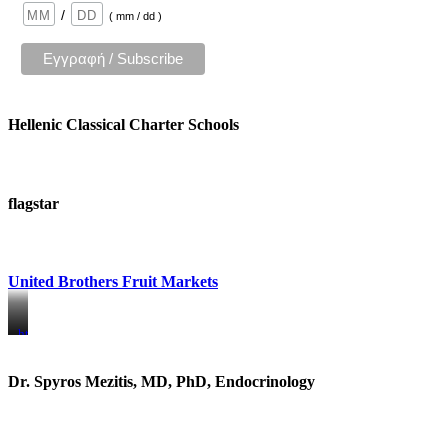
/
( mm / dd )
Hellenic Classical Charter Schools
flagstar
United Brothers Fruit Markets
https://www.unitedbrothersfruitmarkets.com/
https://www.unitedbrothersfruitmarkets.com/
Dr. Spyros Mezitis, MD, PhD, Endocrinology