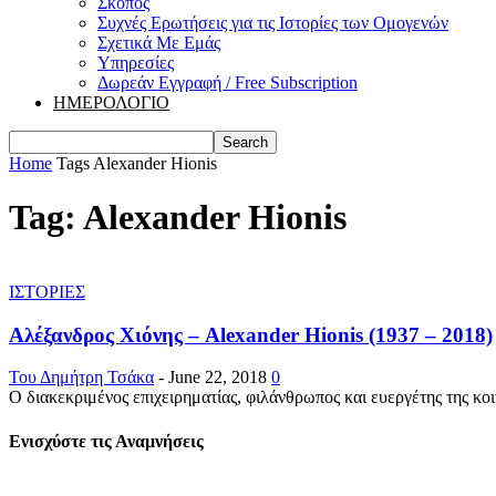
Σκοπός
Συχνές Ερωτήσεις για τις Ιστορίες των Ομογενών
Σχετικά Με Εμάς
Υπηρεσίες
Δωρεάν Εγγραφή / Free Subscription
ΗΜΕΡΟΛΟΓΙΟ
Home
Tags
Alexander Hionis
Tag: Alexander Hionis
ΙΣΤΟΡΙΕΣ
Αλέξανδρος Χιόνης – Alexander Hionis (1937 – 2018)
Του Δημήτρη Τσάκα
-
June 22, 2018
0
Ο διακεκριμένος επιχειρηματίας, φιλάνθρωπος και ευεργέτης της κο
Ενισχύστε τις Αναμνήσεις