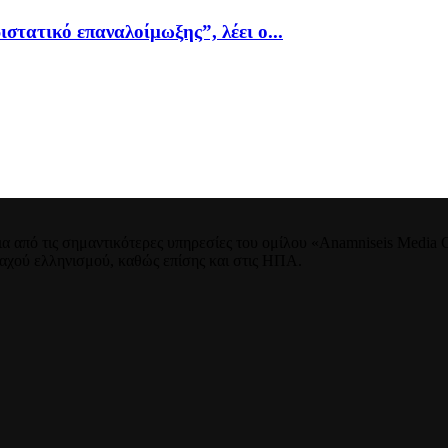
ιστατικό επαναλοίμωξης”, λέει ο...
 από τις σημαντικότερες υπηρεσίες του ομίλου «Anamniseis Media Gr
νταχού ελληνισμού, καθώς επίσης και στις ΗΠΑ.