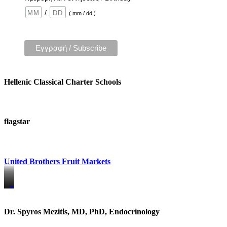
/
( mm / dd )
Hellenic Classical Charter Schools
flagstar
United Brothers Fruit Markets
https://www.unitedbrothersfruitmarkets.com/
https://www.unitedbrothersfruitmarkets.com/
Dr. Spyros Mezitis, MD, PhD, Endocrinology