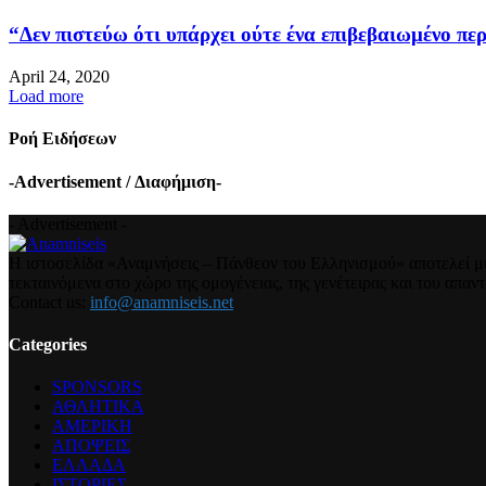
“Δεν πιστεύω ότι υπάρχει ούτε ένα επιβεβαιωμένο περ
April 24, 2020
Load more
Ροή Ειδήσεων
-Advertisement / Διαφήμιση-
- Advertisement -
Η ιστοσελίδα «Αναμνήσεις – Πάνθεον του Ελληνισμού» αποτελεί μια
τεκταινόμενα στο χώρο της ομογένειας, της γενέτειρας και του απα
Contact us:
info@anamniseis.net
Categories
SPONSORS
ΑΘΛΗΤΙΚΑ
ΑΜΕΡΙΚΗ
ΑΠΟΨΕΙΣ
ΕΛΛΑΔΑ
ΙΣΤΟΡΙΕΣ