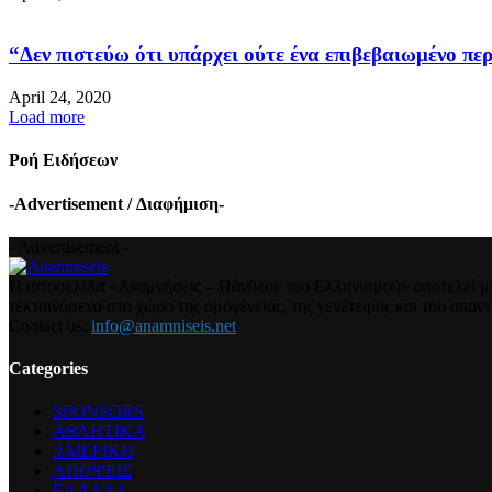
“Δεν πιστεύω ότι υπάρχει ούτε ένα επιβεβαιωμένο περ
April 24, 2020
Load more
Ροή Ειδήσεων
-Advertisement / Διαφήμιση-
- Advertisement -
Η ιστοσελίδα «Αναμνήσεις – Πάνθεον του Ελληνισμού» αποτελεί μια
τεκταινόμενα στο χώρο της ομογένειας, της γενέτειρας και του απα
Contact us:
info@anamniseis.net
Categories
SPONSORS
ΑΘΛΗΤΙΚΑ
ΑΜΕΡΙΚΗ
ΑΠΟΨΕΙΣ
ΕΛΛΑΔΑ