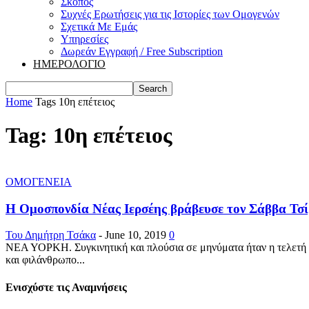
Σκοπός
Συχνές Ερωτήσεις για τις Ιστορίες των Ομογενών
Σχετικά Με Εμάς
Υπηρεσίες
Δωρεάν Εγγραφή / Free Subscription
ΗΜΕΡΟΛΟΓΙΟ
Home
Tags
10η επέτειος
Tag: 10η επέτειος
ΟΜΟΓΕΝΕΙΑ
Η Ομοσπονδία Νέας Ιερσέης βράβευσε τον Σάββα Τσίβι
Του Δημήτρη Τσάκα
-
June 10, 2019
0
ΝΕΑ ΥΟΡΚΗ. Συγκινητική και πλούσια σε μηνύματα ήταν η τελετή
και φιλάνθρωπο...
Ενισχύστε τις Αναμνήσεις