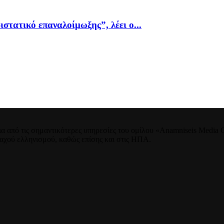
ιστατικό επαναλοίμωξης”, λέει ο...
 από τις σημαντικότερες υπηρεσίες του ομίλου «Anamniseis Media Gr
νταχού ελληνισμού, καθώς επίσης και στις ΗΠΑ.