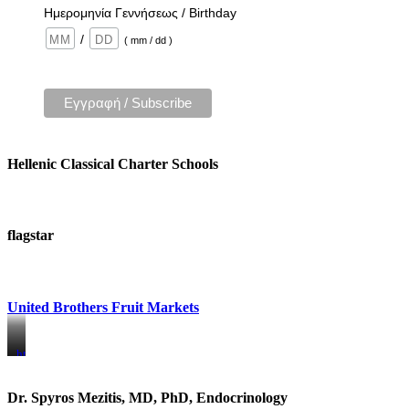
Ημερομηνία Γεννήσεως / Birthday
/
( mm / dd )
Hellenic Classical Charter Schools
flagstar
United Brothers Fruit Markets
https://www.unitedbrothersfruitmarkets.com/
https://www.unitedbrothersfruitmarkets.com/
Dr. Spyros Mezitis, MD, PhD, Endocrinology