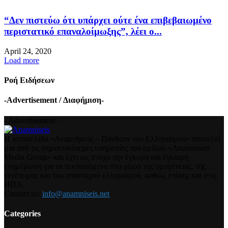
“Δεν πιστεύω ότι υπάρχει ούτε ένα επιβεβαιωμένο
περιστατικό επαναλοίμωξης”, λέει ο...
April 24, 2020
Load more
Ροή Ειδήσεων
-Advertisement / Διαφήμιση-
- Advertisement -
Η ιστοσελίδα «Αναμνήσεις – Πάνθεον του Ελληνισμού» αποτελεί
μια από τις σημαντικότερες υπηρεσίες του ομίλου «Anamniseis
Media Group» και έχει ως στόχο την έγκυρη και έγκαιρη
ενημέρωση για τα τεκταινόμενα στο χώρο της ομογένειας, της
γενέτειρας και του απανταχού ελληνισμού, καθώς επίσης και στις
ΗΠΑ.
Contact us:
info@anamniseis.net
Categories