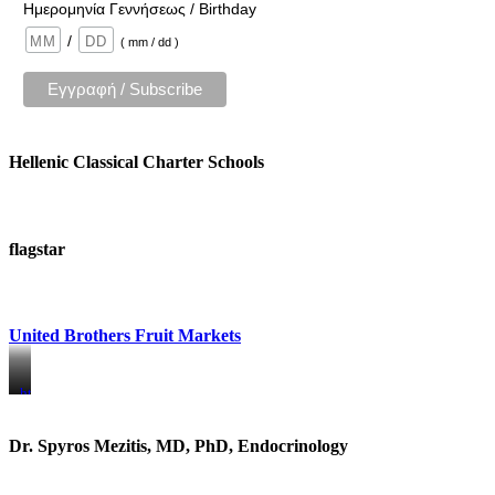
Ημερομηνία Γεννήσεως / Birthday
/
( mm / dd )
Hellenic Classical Charter Schools
flagstar
United Brothers Fruit Markets
https://www.unitedbrothersfruitmarkets.com/
https://www.unitedbrothersfruitmarkets.com/
Dr. Spyros Mezitis, MD, PhD, Endocrinology