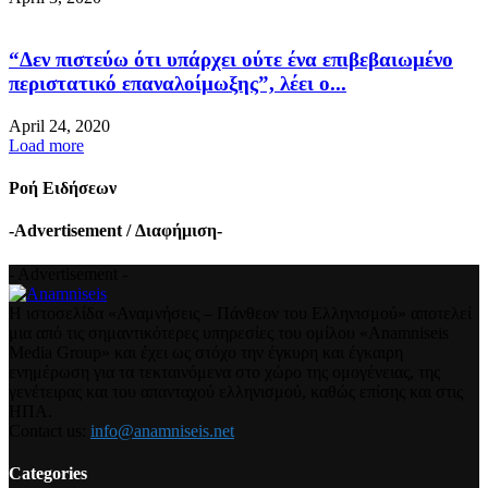
“Δεν πιστεύω ότι υπάρχει ούτε ένα επιβεβαιωμένο
περιστατικό επαναλοίμωξης”, λέει ο...
April 24, 2020
Load more
Ροή Ειδήσεων
-Advertisement / Διαφήμιση-
- Advertisement -
Η ιστοσελίδα «Αναμνήσεις – Πάνθεον του Ελληνισμού» αποτελεί
μια από τις σημαντικότερες υπηρεσίες του ομίλου «Anamniseis
Media Group» και έχει ως στόχο την έγκυρη και έγκαιρη
ενημέρωση για τα τεκταινόμενα στο χώρο της ομογένειας, της
γενέτειρας και του απανταχού ελληνισμού, καθώς επίσης και στις
ΗΠΑ.
Contact us:
info@anamniseis.net
Categories