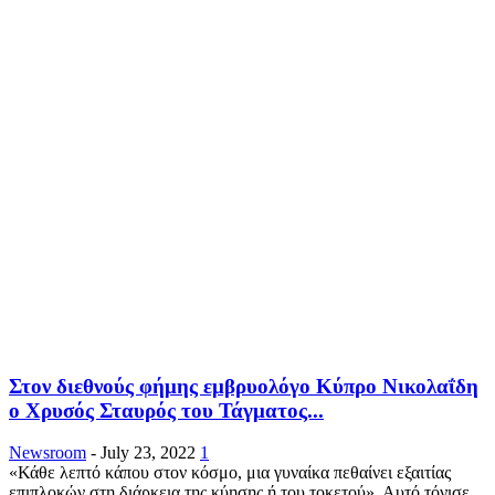
Στον διεθνούς φήμης εμβρυολόγο Κύπρο Νικολαΐδη
ο Χρυσός Σταυρός του Τάγματος...
Newsroom
-
July 23, 2022
1
«Κάθε λεπτό κάπου στον κόσμο, μια γυναίκα πεθαίνει εξαιτίας
επιπλοκών στη διάρκεια της κύησης ή του τοκετού». Αυτό τόνισε,