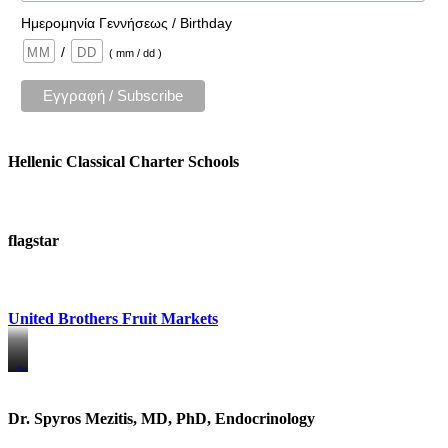
Ημερομηνία Γεννήσεως / Birthday
/
( mm / dd )
Hellenic Classical Charter Schools
flagstar
United Brothers Fruit Markets
https://www.unitedbrothersfruitmarkets.com/
https://www.unitedbrothersfruitmarkets.com/
Dr. Spyros Mezitis, MD, PhD, Endocrinology