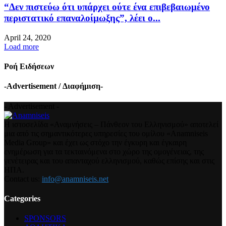
“Δεν πιστεύω ότι υπάρχει ούτε ένα επιβεβαιωμένο
περιστατικό επαναλοίμωξης”, λέει ο...
April 24, 2020
Load more
Ροή Ειδήσεων
-Advertisement / Διαφήμιση-
- Advertisement -
Η ιστοσελίδα «Αναμνήσεις – Πάνθεον του Ελληνισμού» αποτελεί
μια από τις σημαντικότερες υπηρεσίες του ομίλου «Anamniseis
Media Group» και έχει ως στόχο την έγκυρη και έγκαιρη
ενημέρωση για τα τεκταινόμενα στο χώρο της ομογένειας, της
γενέτειρας και του απανταχού ελληνισμού, καθώς επίσης και στις
ΗΠΑ.
Contact us:
info@anamniseis.net
Categories
SPONSORS