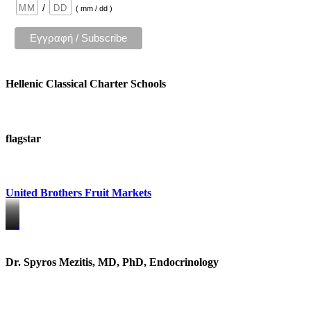
/
( mm / dd )
Hellenic Classical Charter Schools
flagstar
United Brothers Fruit Markets
https://www.unitedbrothersfruitmarkets.com/
https://www.unitedbrothersfruitmarkets.com/
Dr. Spyros Mezitis, MD, PhD, Endocrinology