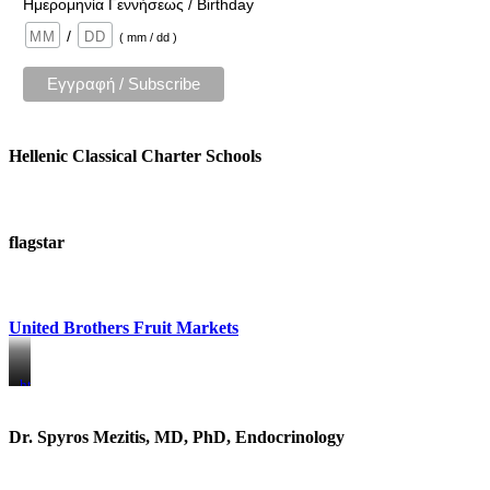
Ημερομηνία Γεννήσεως / Birthday
/
( mm / dd )
Hellenic Classical Charter Schools
flagstar
United Brothers Fruit Markets
https://www.unitedbrothersfruitmarkets.com/
https://www.unitedbrothersfruitmarkets.com/
Dr. Spyros Mezitis, MD, PhD, Endocrinology