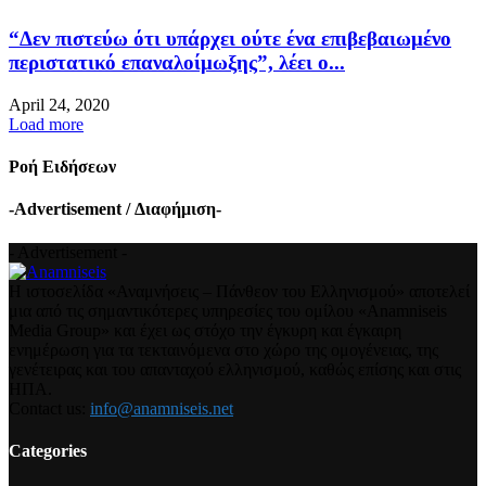
“Δεν πιστεύω ότι υπάρχει ούτε ένα επιβεβαιωμένο
περιστατικό επαναλοίμωξης”, λέει ο...
April 24, 2020
Load more
Ροή Ειδήσεων
-Advertisement / Διαφήμιση-
- Advertisement -
Η ιστοσελίδα «Αναμνήσεις – Πάνθεον του Ελληνισμού» αποτελεί
μια από τις σημαντικότερες υπηρεσίες του ομίλου «Anamniseis
Media Group» και έχει ως στόχο την έγκυρη και έγκαιρη
ενημέρωση για τα τεκταινόμενα στο χώρο της ομογένειας, της
γενέτειρας και του απανταχού ελληνισμού, καθώς επίσης και στις
ΗΠΑ.
Contact us:
info@anamniseis.net
Categories