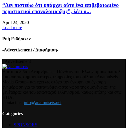
“Δεν πιστεύω ότι υπάρχει ούτε ένα επιβεβαιωμένο
περιστατικό επαναλοίμωξης”, λέει ο...
April 24, 2020
Load more
Ροή Ειδήσεων
-Advertisement / Διαφήμιση-
- Advertisement -
Η ιστοσελίδα «Αναμνήσεις – Πάνθεον του Ελληνισμού» αποτελεί
μια από τις σημαντικότερες υπηρεσίες του ομίλου «Anamniseis
Media Group» και έχει ως στόχο την έγκυρη και έγκαιρη
ενημέρωση για τα τεκταινόμενα στο χώρο της ομογένειας, της
γενέτειρας και του απανταχού ελληνισμού, καθώς επίσης και στις
ΗΠΑ.
Contact us:
info@anamniseis.net
Categories
SPONSORS