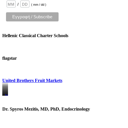
/
( mm / dd )
Hellenic Classical Charter Schools
flagstar
United Brothers Fruit Markets
https://www.unitedbrothersfruitmarkets.com/
https://www.unitedbrothersfruitmarkets.com/
Dr. Spyros Mezitis, MD, PhD, Endocrinology