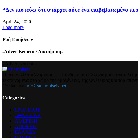
“Δεν πιστεύω ότι υπάρχει ούτε ένα επιβεβαιωμένο περ
April 24, 2020
Load more
Ροή Ειδήσεων
-Advertisement / Διαφήμιση-
- Advertisement -
Η ιστοσελίδα «Αναμνήσεις – Πάνθεον του Ελληνισμού» αποτελεί μια
τεκταινόμενα στο χώρο της ομογένειας, της γενέτειρας και του απα
Contact us:
info@anamniseis.net
Categories
SPONSORS
ΑΘΛΗΤΙΚΑ
ΑΜΕΡΙΚΗ
ΑΠΟΨΕΙΣ
ΕΛΛΑΔΑ
ΙΣΤΟΡΙΕΣ