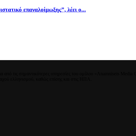
ιστατικό επαναλοίμωξης”, λέει ο...
 από τις σημαντικότερες υπηρεσίες του ομίλου «Anamniseis Media Gr
νταχού ελληνισμού, καθώς επίσης και στις ΗΠΑ.