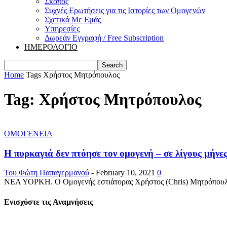
Σκοπός
Συχνές Ερωτήσεις για τις Ιστορίες των Ομογενών
Σχετικά Με Εμάς
Υπηρεσίες
Δωρεάν Εγγραφή / Free Subscription
ΗΜΕΡΟΛΟΓΙΟ
Home
Tags
Χρήστος Μητρόπουλος
Tag: Χρήστος Μητρόπουλος
ΟΜΟΓΕΝΕΙΑ
Η πυρκαγιά δεν πτόησε τον ομογενή – σε λίγους μήνες
Του Φώτη Παπαγερμανού
-
February 10, 2021
0
ΝΕΑ ΥΟΡΚΗ. Ο Ομογενής εστιάτορας Χρήστος (Chris) Μητρόπουλος, α
Ενισχύστε τις Αναμνήσεις