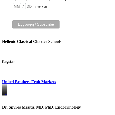
/
( mm / dd )
Hellenic Classical Charter Schools
flagstar
United Brothers Fruit Markets
https://www.unitedbrothersfruitmarkets.com/
https://www.unitedbrothersfruitmarkets.com/
Dr. Spyros Mezitis, MD, PhD, Endocrinology