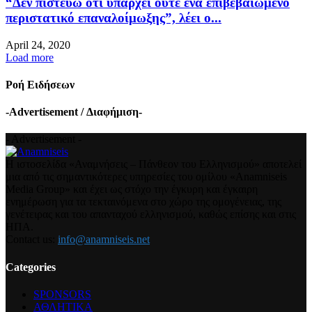
“Δεν πιστεύω ότι υπάρχει ούτε ένα επιβεβαιωμένο
περιστατικό επαναλοίμωξης”, λέει ο...
April 24, 2020
Load more
Ροή Ειδήσεων
-Advertisement / Διαφήμιση-
- Advertisement -
Η ιστοσελίδα «Αναμνήσεις – Πάνθεον του Ελληνισμού» αποτελεί
μια από τις σημαντικότερες υπηρεσίες του ομίλου «Anamniseis
Media Group» και έχει ως στόχο την έγκυρη και έγκαιρη
ενημέρωση για τα τεκταινόμενα στο χώρο της ομογένειας, της
γενέτειρας και του απανταχού ελληνισμού, καθώς επίσης και στις
ΗΠΑ.
Contact us:
info@anamniseis.net
Categories
SPONSORS
ΑΘΛΗΤΙΚΑ