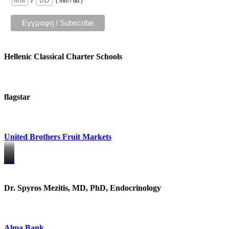
/
( mm / dd )
Hellenic Classical Charter Schools
flagstar
United Brothers Fruit Markets
https://www.unitedbrothersfruitmarkets.com/
https://www.unitedbrothersfruitmarkets.com/
Dr. Spyros Mezitis, MD, PhD, Endocrinology
Alma Bank