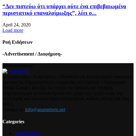
“Δεν πιστεύω ότι υπάρχει ούτε ένα επιβεβαιωμένο
περιστατικό επαναλοίμωξης”, λέει ο...
April 24, 2020
Load more
Ροή Ειδήσεων
-Advertisement / Διαφήμιση-
- Advertisement -
Η ιστοσελίδα «Αναμνήσεις – Πάνθεον του Ελληνισμού» αποτελεί
μια από τις σημαντικότερες υπηρεσίες του ομίλου «Anamniseis
Media Group» και έχει ως στόχο την έγκυρη και έγκαιρη
ενημέρωση για τα τεκταινόμενα στο χώρο της ομογένειας, της
γενέτειρας και του απανταχού ελληνισμού, καθώς επίσης και στις
ΗΠΑ.
Contact us:
info@anamniseis.net
Categories
SPONSORS