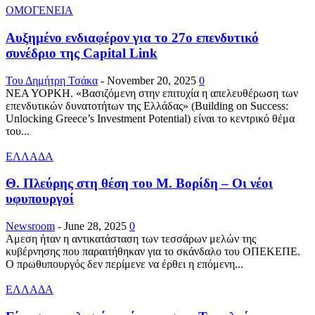
ΟΜΟΓΕΝΕΙΑ
Αυξημένο ενδιαφέρον για το 27ο επενδυτικό
συνέδριο της Capital Link
Του Δημήτρη Τσάκα
-
November 20, 2025
0
ΝΕΑ ΥΟΡΚΗ. «Βασιζόμενη στην επιτυχία η απελευθέρωση των
επενδυτικών δυνατοτήτων της Ελλάδας» (Building on Success:
Unlocking Greece’s Investment Potential) είναι το κεντρικό θέμα
του...
ΕΛΛΑΔΑ
Θ. Πλεύρης στη θέση του Μ. Βορίδη – Οι νέοι
υφυπουργοί
Newsroom
-
June 28, 2025
0
Αμεση ήταν η αντικατάσταση των τεσσάρων μελών της
κυβέρνησης που παραιτήθηκαν για το σκάνδαλο του ΟΠΕΚΕΠΕ.
Ο πρωθυπουργός δεν περίμενε να έρθει η επόμενη...
ΕΛΛΑΔΑ