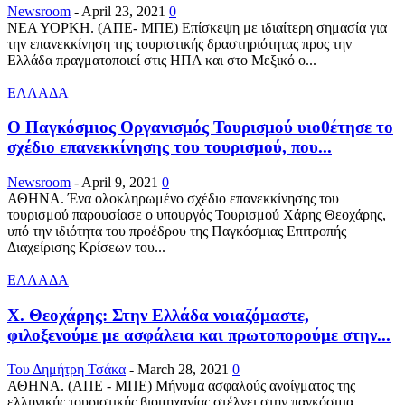
Newsroom
-
April 23, 2021
0
ΝΕΑ ΥΟΡΚΗ. (ΑΠΕ- ΜΠΕ) Επίσκεψη με ιδιαίτερη σημασία για
την επανεκκίνηση της τουριστικής δραστηριότητας προς την
Ελλάδα πραγματοποιεί στις ΗΠΑ και στο Μεξικό ο...
ΕΛΛΑΔΑ
Ο Παγκόσμιος Οργανισμός Τουρισμού υιοθέτησε το
σχέδιο επανεκκίνησης του τουρισμού, που...
Newsroom
-
April 9, 2021
0
ΑΘΗΝΑ. Ένα ολοκληρωμένο σχέδιο επανεκκίνησης του
τουρισμού παρουσίασε ο υπουργός Τουρισμού Χάρης Θεοχάρης,
υπό την ιδιότητα του προέδρου της Παγκόσμιας Επιτροπής
Διαχείρισης Κρίσεων του...
ΕΛΛΑΔΑ
Χ. Θεοχάρης: Στην Ελλάδα νοιαζόμαστε,
φιλοξενούμε με ασφάλεια και πρωτοπορούμε στην...
Του Δημήτρη Τσάκα
-
March 28, 2021
0
ΑΘΗΝΑ. (ΑΠΕ - ΜΠΕ) Μήνυμα ασφαλούς ανοίγματος της
ελληνικής τουριστικής βιομηχανίας στέλνει στην παγκόσμια