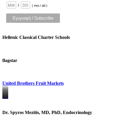
/
( mm / dd )
Hellenic Classical Charter Schools
flagstar
United Brothers Fruit Markets
https://www.unitedbrothersfruitmarkets.com/
https://www.unitedbrothersfruitmarkets.com/
Dr. Spyros Mezitis, MD, PhD, Endocrinology