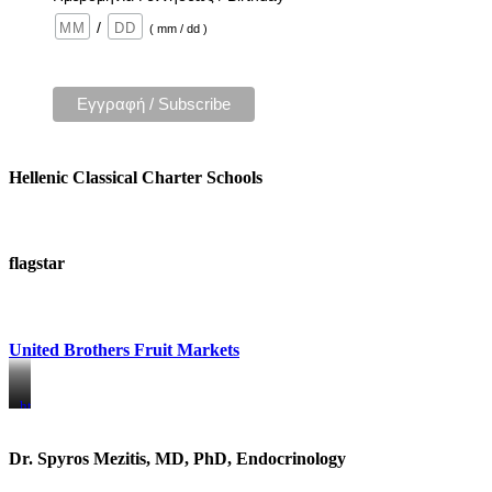
/
( mm / dd )
Hellenic Classical Charter Schools
flagstar
United Brothers Fruit Markets
https://www.unitedbrothersfruitmarkets.com/
https://www.unitedbrothersfruitmarkets.com/
Dr. Spyros Mezitis, MD, PhD, Endocrinology