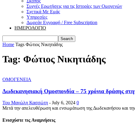
Σκοπός
Συχνές Ερωτήσεις για τις Ιστορίες των Ομογενών
Σχετικά Με Εμάς
Υπηρεσίες
Δωρεάν Εγγραφή / Free Subscription
ΗΜΕΡΟΛΟΓΙΟ
Home
Tags
Φώτιος Νικητιάδης
Tag: Φώτιος Νικητιάδης
ΟΜΟΓΕΝΕΙΑ
Δωδεκανησιακή Ομοσπονδία – 75 χρόνια δράσης στη
Του Μανώλη Κασσώτη
-
July 6, 2024
0
Μετά την απελευθέρωση και ενσωμάτωση της Δωδεκανήσου και την
Ενισχύστε τις Αναμνήσεις