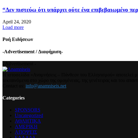
“Δεν πιστεύω ότι υπάρχει ούτε ένα επιβεβαιωμένο περ
April 24, 2020
Load more
Ροή Ειδήσεων
-Advertisement / Διαφήμιση-
- Advertisement -
Η ιστοσελίδα «Αναμνήσεις – Πάνθεον του Ελληνισμού» αποτελεί μια
τεκταινόμενα στο χώρο της ομογένειας, της γενέτειρας και του απα
Contact us:
info@anamniseis.net
Categories
SPONSORS
Uncategorized
ΑΘΛΗΤΙΚΑ
ΑΜΕΡΙΚΗ
ΑΠΟΨΕΙΣ
ΕΛΛΑΔΑ