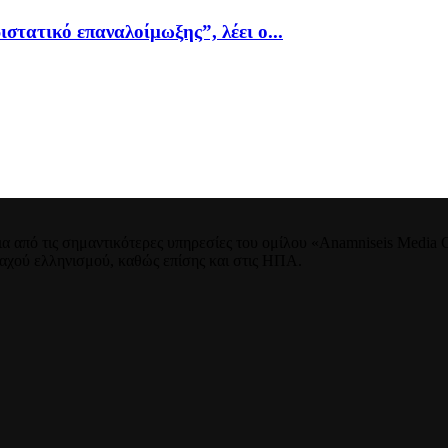
ιστατικό επαναλοίμωξης”, λέει ο...
 από τις σημαντικότερες υπηρεσίες του ομίλου «Anamniseis Media Gr
νταχού ελληνισμού, καθώς επίσης και στις ΗΠΑ.