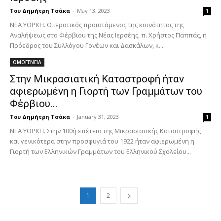
Του Δημήτρη Τσάκα
-
May 13, 2023
1
ΝΕΑ ΥΟΡΚΗ. Ο ιερατικός προϊστάμενος της κοινότητας της
Αναλήψεως στο Φέρβιου της Νέας Ιερσέης, π. Χρήστος Παππάς, η
Πρόεδρος του Συλλόγου Γονέων και Δασκάλων, κ....
ΟΜΟΓΕΝΕΙΑ
Στην Μικρασιατική Καταστροφή ήταν
αφιερωμένη η Γιορτή των Γραμμάτων του
Φέρβιου...
Του Δημήτρη Τσάκα
-
January 31, 2023
1
ΝΕΑ ΥΟΡΚΗ. Στην 100ή επέτειο της Μικρασιατικής Καταστροφής
και γενικότερα στην προσφυγιά του 1922 ήταν αφιερωμένη η
Γιορτή των Ελληνικών Γραμμάτων του Ελληνικού Σχολείου...
1
2