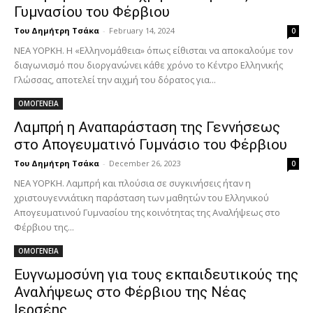
Γυμνασίου του Φέρβιου
Του Δημήτρη Τσάκα
-
February 14, 2024
0
ΝΕΑ ΥΟΡΚΗ. Η «Ελληνομάθεια» όπως είθισται να αποκαλούμε τον
διαγωνισμό που διοργανώνει κάθε χρόνο το Κέντρο Ελληνικής
Γλώσσας, αποτελεί την αιχμή του δόρατος για...
ΟΜΟΓΕΝΕΙΑ
Λαμπρή η Αναπαράσταση της Γεννήσεως
στο Απογευματινό Γυμνάσιο του Φέρβιου
Του Δημήτρη Τσάκα
-
December 26, 2023
0
ΝΕΑ ΥΟΡΚΗ. Λαμπρή και πλούσια σε συγκινήσεις ήταν η
χριστουγεννιάτικη παράσταση των μαθητών του Ελληνικού
Απογευματινού Γυμνασίου της κοινότητας της Αναλήψεως στο
Φέρβιου της...
ΟΜΟΓΕΝΕΙΑ
Ευγνωμοσύνη για τους εκπαιδευτικούς της
Αναλήψεως στο Φέρβιου της Νέας
Ιερσέης