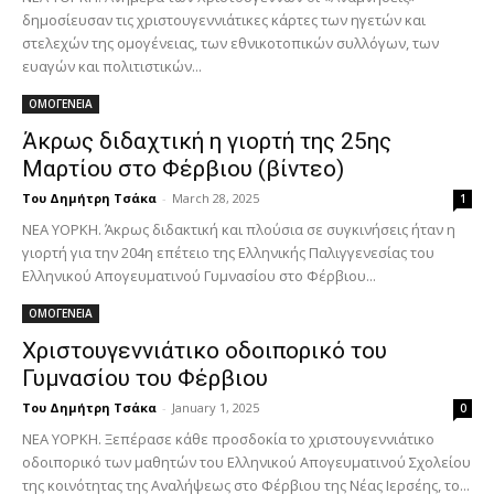
δημοσίευσαν τις χριστουγεννιάτικες κάρτες των ηγετών και
στελεχών της ομογένειας, των εθνικοτοπικών συλλόγων, των
ευαγών και πολιτιστικών...
ΟΜΟΓΕΝΕΙΑ
Άκρως διδαχτική η γιορτή της 25ης
Μαρτίου στο Φέρβιου (βίντεο)
Του Δημήτρη Τσάκα
-
March 28, 2025
1
ΝΕΑ ΥΟΡΚΗ. Άκρως διδακτική και πλούσια σε συγκινήσεις ήταν η
γιορτή για την 204η επέτειο της Ελληνικής Παλιγγενεσίας του
Ελληνικού Απογευματινού Γυμνασίου στο Φέρβιου...
ΟΜΟΓΕΝΕΙΑ
Χριστουγεννιάτικο οδοιπορικό του
Γυμνασίου του Φέρβιου
Του Δημήτρη Τσάκα
-
January 1, 2025
0
ΝΕΑ ΥΟΡΚΗ. Ξεπέρασε κάθε προσδοκία το χριστουγεννιάτικο
οδοιπορικό των μαθητών του Ελληνικού Απογευματινού Σχολείου
της κοινότητας της Αναλήψεως στο Φέρβιου της Νέας Ιερσέης, το...