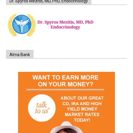
Dr. Spyros Mezitis, MD, PhD, Endocrinology
Alma Bank