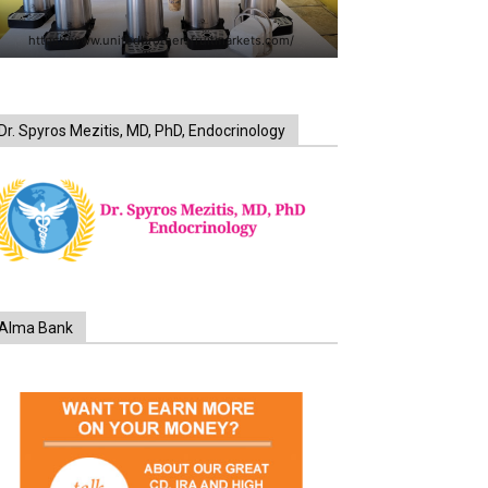
https://www.unitedbrothersfruitmarkets.com/
Dr. Spyros Mezitis, MD, PhD, Endocrinology
Alma Bank