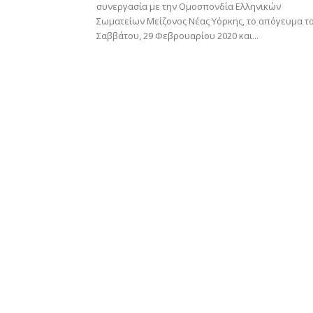
συνεργασία µε την Οµοσπονδία Ελληνικών
Σωµατείων Μείζονος Νέας Υόρκης, το απόγευμα τ
Σαββάτου, 29 Φεβρουαρίου 2020 και...