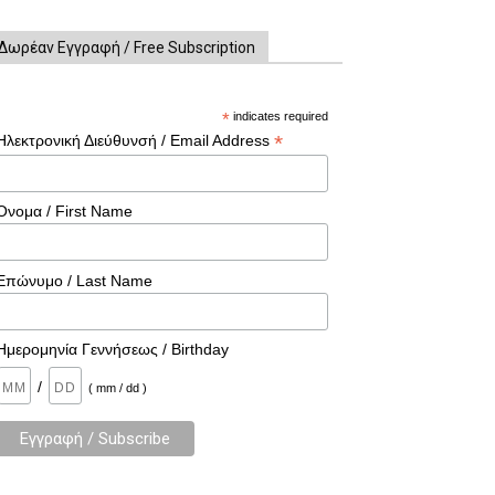
Δωρέαν Εγγραφή / Free Subscription
*
indicates required
*
Ηλεκτρονική Διεύθυνσή / Email Address
Όνομα / First Name
Επώνυμο / Last Name
Ημερομηνία Γεννήσεως / Birthday
/
( mm / dd )