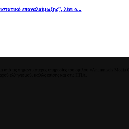
ιστατικό επαναλοίμωξης”, λέει ο...
 από τις σημαντικότερες υπηρεσίες του ομίλου «Anamniseis Media Gr
νταχού ελληνισμού, καθώς επίσης και στις ΗΠΑ.