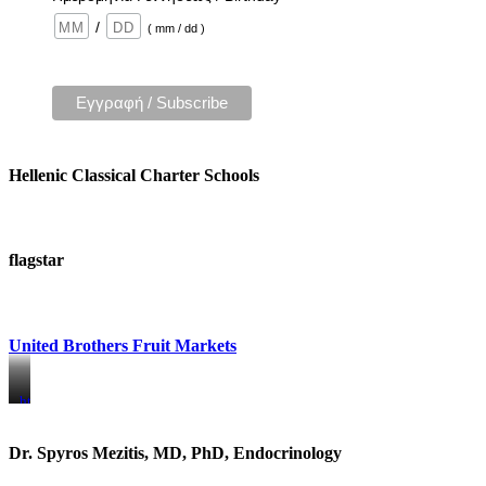
/
( mm / dd )
Hellenic Classical Charter Schools
flagstar
United Brothers Fruit Markets
https://www.unitedbrothersfruitmarkets.com/
https://www.unitedbrothersfruitmarkets.com/
Dr. Spyros Mezitis, MD, PhD, Endocrinology