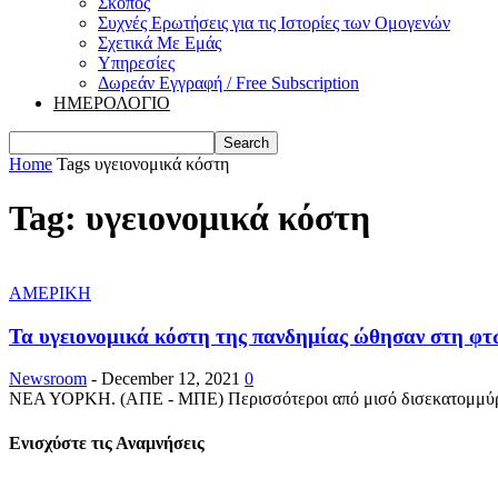
Σκοπός
Συχνές Ερωτήσεις για τις Ιστορίες των Ομογενών
Σχετικά Με Εμάς
Υπηρεσίες
Δωρεάν Εγγραφή / Free Subscription
ΗΜΕΡΟΛΟΓΙΟ
Home
Tags
υγειονομικά κόστη
Tag: υγειονομικά κόστη
ΑΜΕΡΙΚΗ
Τα υγειονομικά κόστη της πανδημίας ώθησαν στη φτώ
Newsroom
-
December 12, 2021
0
ΝΕΑ ΥΟΡΚΗ. (ΑΠΕ - ΜΠΕ) Περισσότεροι από μισό δισεκατομμύριο 
Ενισχύστε τις Αναμνήσεις