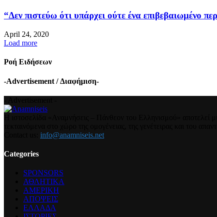
“Δεν πιστεύω ότι υπάρχει ούτε ένα επιβεβαιωμένο περ
April 24, 2020
Load more
Ροή Ειδήσεων
-Advertisement / Διαφήμιση-
- Advertisement -
Η ιστοσελίδα «Αναμνήσεις – Πάνθεον του Ελληνισμού» αποτελεί μια
τεκταινόμενα στο χώρο της ομογένειας, της γενέτειρας και του απα
Contact us:
info@anamniseis.net
Categories
SPONSORS
ΑΘΛΗΤΙΚΑ
ΑΜΕΡΙΚΗ
ΑΠΟΨΕΙΣ
ΕΛΛΑΔΑ
ΙΣΤΟΡΙΕΣ