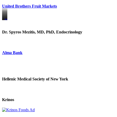
United Brothers Fruit Markets
https://www.unitedbrothersfruitmarkets.com/
https://www.unitedbrothersfruitmarkets.com/
Dr. Spyros Mezitis, MD, PhD, Endocrinology
Alma Bank
Hellenic Medical Society of New York
Krinos