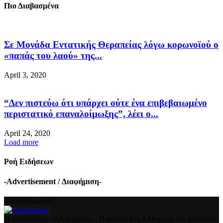
Πιο Διαβασμένα
Σε Μονάδα Εντατικής Θεραπείας λόγω κορωνοϊού ο
«παπάς του λαού» της...
April 3, 2020
“Δεν πιστεύω ότι υπάρχει ούτε ένα επιβεβαιωμένο
περιστατικό επαναλοίμωξης”, λέει ο...
April 24, 2020
Load more
Ροή Ειδήσεων
-Advertisement / Διαφήμιση-
- Advertisement -
Η ιστοσελίδα «Αναμνήσεις – Πάνθεον του Ελληνισμού» αποτελεί