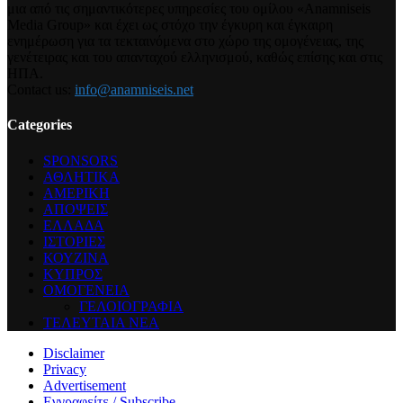
μια από τις σημαντικότερες υπηρεσίες του ομίλου «Anamniseis
Media Group» και έχει ως στόχο την έγκυρη και έγκαιρη
ενημέρωση για τα τεκταινόμενα στο χώρο της ομογένειας, της
γενέτειρας και του απανταχού ελληνισμού, καθώς επίσης και στις
ΗΠΑ.
Contact us:
info@anamniseis.net
Categories
SPONSORS
ΑΘΛΗΤΙΚΑ
ΑΜΕΡΙΚΗ
ΑΠΟΨΕΙΣ
ΕΛΛΑΔΑ
ΙΣΤΟΡΙΕΣ
ΚΟΥΖΙΝΑ
ΚΥΠΡΟΣ
ΟΜΟΓΕΝΕΙΑ
ΓΕΛΟΙΟΓΡΑΦΙΑ
ΤΕΛΕΥΤΑΙΑ ΝΕΑ
Disclaimer
Privacy
Advertisement
Εγγραφείτε / Subscribe