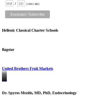
/
( mm / dd )
Hellenic Classical Charter Schools
flagstar
United Brothers Fruit Markets
https://www.unitedbrothersfruitmarkets.com/
https://www.unitedbrothersfruitmarkets.com/
Dr. Spyros Mezitis, MD, PhD, Endocrinology