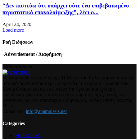
“Δεν πιστεύω ότι υπάρχει ούτε ένα επιβεβαιωμένο
περιστατικό επαναλοίμωξης”, λέει ο...
April 24, 2020
Load more
Ροή Ειδήσεων
-Advertisement / Διαφήμιση-
- Advertisement -
Η ιστοσελίδα «Αναμνήσεις – Πάνθεον του Ελληνισμού» αποτελεί
μια από τις σημαντικότερες υπηρεσίες του ομίλου «Anamniseis
Media Group» και έχει ως στόχο την έγκυρη και έγκαιρη
ενημέρωση για τα τεκταινόμενα στο χώρο της ομογένειας, της
γενέτειρας και του απανταχού ελληνισμού, καθώς επίσης και στις
ΗΠΑ.
Contact us:
info@anamniseis.net
Categories
SPONSORS