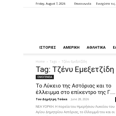
Friday, August 7, 2026
Επικοινωνία
Ενισχύστε τις
ΙΣΤΟΡΙΕΣ
ΑΜΕΡΙΚΗ
ΑΘΛΗΤΙΚΑ
Ε
Home
Tags
Τζένυ Εμεξετζίδη
Tag: Τζένυ Εμεξετζίδη
ΟΜΟΓΕΝΕΙΑ
Το Λύκειο της Αστόριας και το
έλλειμμα στο επίκεντρο της Γ....
Του Δημήτρη Τσάκα
-
June 28, 2026
ΝΕΑ ΥΟΡΚΗ. Η πορεία του Ημερήσιου Λυκείου του
Αγίου Δημητρίου Αστόριας, το έλλειμμά του και οι