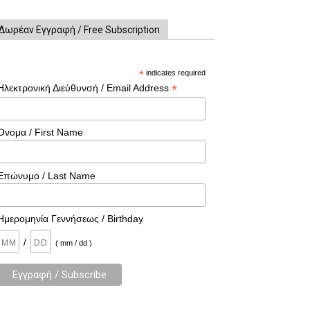
Δωρέαν Εγγραφή / Free Subscription
*
indicates required
*
Ηλεκτρονική Διεύθυνσή / Email Address
Όνομα / First Name
Επώνυμο / Last Name
Ημερομηνία Γεννήσεως / Birthday
/
( mm / dd )