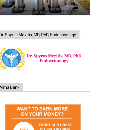
https://www.unitedbrothersfruitmarkets.com/
Dr. Spyros Mezitis, MD, PhD, Endocrinology
Alma Bank