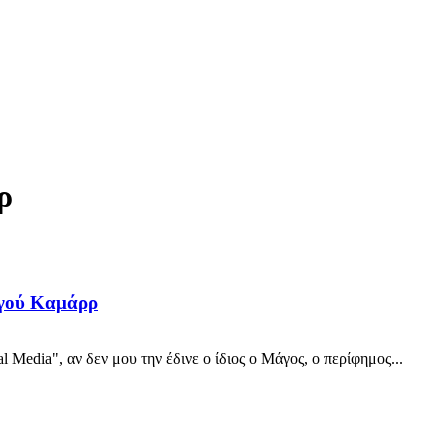
ρ
ργού Καμάρρ
edia", αν δεν μου την έδινε ο ίδιος ο Μάγος, ο περίφημος...