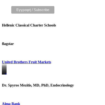
Hellenic Classical Charter Schools
flagstar
United Brothers Fruit Markets
https://www.unitedbrothersfruitmarkets.com/
https://www.unitedbrothersfruitmarkets.com/
Dr. Spyros Mezitis, MD, PhD, Endocrinology
Alma Bank