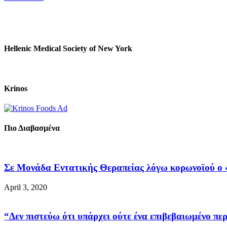
Hellenic Medical Society of New York
Krinos
Πιο Διαβασμένα
Σε Μονάδα Εντατικής Θεραπείας λόγω κορωνοϊού ο «
April 3, 2020
“Δεν πιστεύω ότι υπάρχει ούτε ένα επιβεβαιωμένο περ