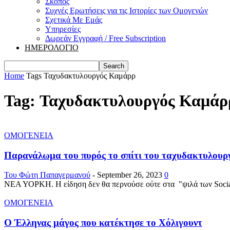
Σκοπός
Συχνές Ερωτήσεις για τις Ιστορίες των Ομογενών
Σχετικά Με Εμάς
Υπηρεσίες
Δωρεάν Εγγραφή / Free Subscription
ΗΜΕΡΟΛΟΓΙΟ
Home
Tags
Ταχυδακτυλουργός Καμάρρ
Tag: Ταχυδακτυλουργός Καμάρ
ΟΜΟΓΕΝΕΙΑ
Παρανάλωμα του πυρός το σπίτι του ταχυδακτυλου
Του Φώτη Παπαγερμανού
-
September 26, 2023
0
ΝΕΑ ΥΟΡΚΗ. Η είδηση δεν θα περνούσε ούτε στα "ψιλά των Social M
ΟΜΟΓΕΝΕΙΑ
Ο Έλληνας μάγος που κατέκτησε το Χόλιγουντ