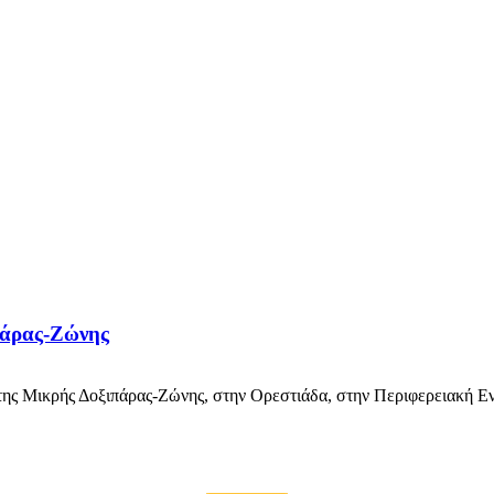
πάρας-Ζώνης
της Μικρής Δοξιπάρας-Ζώνης, στην Ορεστιάδα, στην Περιφερειακή Ε