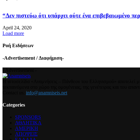
“Δεν πιστεύω ότι υπάρχει ούτε ένα επιβεβαιωμένο περ
April 24, 2020
Load more
Ροή Ειδήσεων
-Advertisement / Διαφήμιση-
- Advertisement -
Η ιστοσελίδα «Αναμνήσεις – Πάνθεον του Ελληνισμού» αποτελεί μια
τεκταινόμενα στο χώρο της ομογένειας, της γενέτειρας και του απα
Contact us:
info@anamniseis.net
Categories
SPONSORS
ΑΘΛΗΤΙΚΑ
ΑΜΕΡΙΚΗ
ΑΠΟΨΕΙΣ
ΕΛΛΑΔΑ