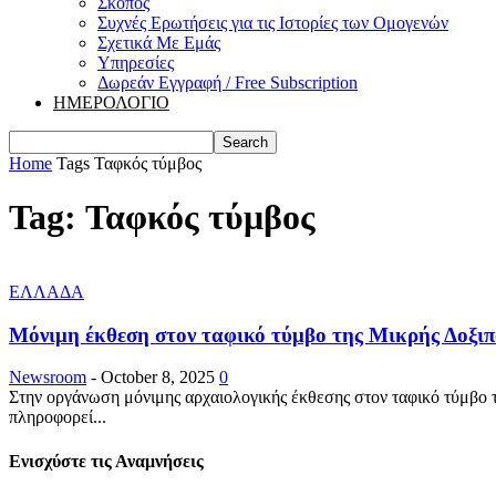
Σκοπός
Συχνές Ερωτήσεις για τις Ιστορίες των Ομογενών
Σχετικά Με Εμάς
Υπηρεσίες
Δωρεάν Εγγραφή / Free Subscription
ΗΜΕΡΟΛΟΓΙΟ
Home
Tags
Ταφκός τύμβος
Tag: Ταφκός τύμβος
ΕΛΛΑΔΑ
Μόνιμη έκθεση στον ταφικό τύμβο της Μικρής Δοξι
Newsroom
-
October 8, 2025
0
Στην οργάνωση μόνιμης αρχαιολογικής έκθεσης στον ταφικό τύμβο 
πληροφορεί...
Ενισχύστε τις Αναμνήσεις