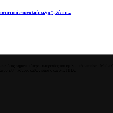
ιστατικό επαναλοίμωξης”, λέει ο...
 από τις σημαντικότερες υπηρεσίες του ομίλου «Anamniseis Media Gr
νταχού ελληνισμού, καθώς επίσης και στις ΗΠΑ.