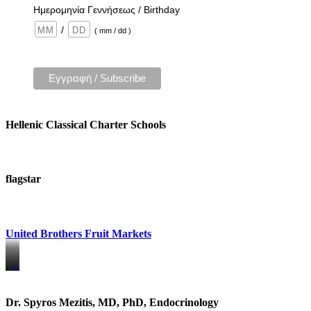
Ημερομηνία Γεννήσεως / Birthday
/
( mm / dd )
Hellenic Classical Charter Schools
flagstar
United Brothers Fruit Markets
https://www.unitedbrothersfruitmarkets.com/
https://www.unitedbrothersfruitmarkets.com/
Dr. Spyros Mezitis, MD, PhD, Endocrinology