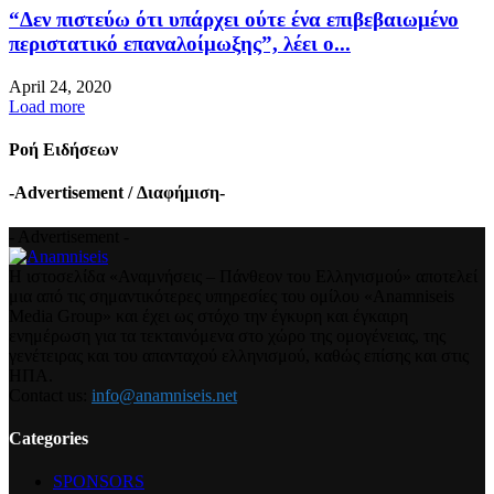
“Δεν πιστεύω ότι υπάρχει ούτε ένα επιβεβαιωμένο
περιστατικό επαναλοίμωξης”, λέει ο...
April 24, 2020
Load more
Ροή Ειδήσεων
-Advertisement / Διαφήμιση-
- Advertisement -
Η ιστοσελίδα «Αναμνήσεις – Πάνθεον του Ελληνισμού» αποτελεί
μια από τις σημαντικότερες υπηρεσίες του ομίλου «Anamniseis
Media Group» και έχει ως στόχο την έγκυρη και έγκαιρη
ενημέρωση για τα τεκταινόμενα στο χώρο της ομογένειας, της
γενέτειρας και του απανταχού ελληνισμού, καθώς επίσης και στις
ΗΠΑ.
Contact us:
info@anamniseis.net
Categories
SPONSORS