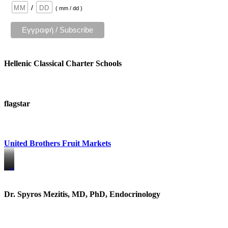
/
( mm / dd )
Hellenic Classical Charter Schools
flagstar
United Brothers Fruit Markets
https://www.unitedbrothersfruitmarkets.com/
https://www.unitedbrothersfruitmarkets.com/
Dr. Spyros Mezitis, MD, PhD, Endocrinology