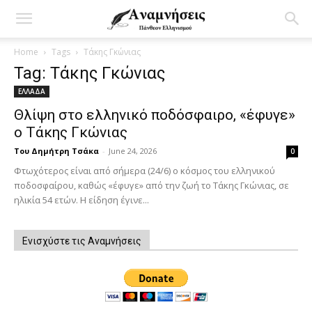
Home
Tags
Τάκης Γκώνιας
Tag: Τάκης Γκώνιας
ΕΛΛΑΔΑ
Θλίψη στο ελληνικό ποδόσφαιρο, «έφυγε»
ο Τάκης Γκώνιας
Του Δημήτρη Τσάκα
-
June 24, 2026
0
Φτωχότερος είναι από σήμερα (24/6) ο κόσμος του ελληνικού
ποδοσφαίρου, καθώς «έφυγε» από την ζωή το Τάκης Γκώνιας, σε
ηλικία 54 ετών. Η είδηση έγινε...
Ενισχύστε τις Αναμνήσεις