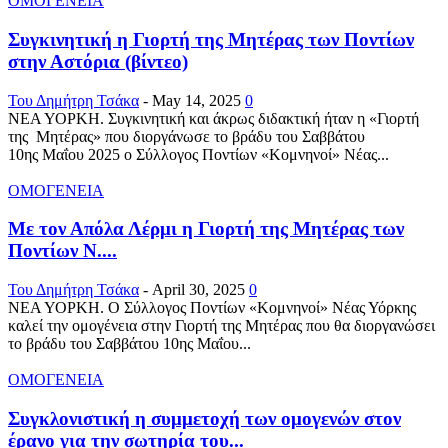
ΟΜΟΓΕΝΕΙΑ
Συγκινητική η Γιορτή της Μητέρας των Ποντίων
στην Αστόρια (βίντεο)
Του Δημήτρη Τσάκα
-
May 14, 2025
0
ΝΕΑ ΥΟΡΚΗ. Συγκινητική και άκρως διδακτική ήταν η «Γιορτή
της Μητέρας» που διοργάνωσε το βράδυ του Σαββάτου
10ης Μαΐου 2025 ο Σύλλογος Ποντίων «Κομνηνοί» Νέας...
ΟΜΟΓΕΝΕΙΑ
Με τον Απόλα Λέρμι η Γιορτή της Μητέρας των
Ποντίων Ν....
Του Δημήτρη Τσάκα
-
April 30, 2025
0
ΝΕΑ ΥΟΡΚΗ. Ο Σύλλογος Ποντίων «Κομνηνοί» Νέας Υόρκης
καλεί την ομογένεια στην Γιορτή της Μητέρας που θα διοργανώσει
το βράδυ του Σαββάτου 10ης Μαΐου...
ΟΜΟΓΕΝΕΙΑ
Συγκλονιστική η συμμετοχή των ομογενών στον
έρανο για την σωτηρία του...