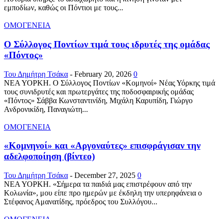
εμποδίων, καθώς οι Πόντιοι με τους...
ΟΜΟΓΕΝΕΙΑ
Ο Σύλλογος Ποντίων τιμά τους ιδρυτές της ομάδας
«Πόντος»
Του Δημήτρη Τσάκα
-
February 20, 2026
0
ΝΕΑ ΥΟΡΚΗ. Ο Σύλλογος Ποντίων «Κομηνοί» Νέας Υόρκης τιμά
τους συνιδρυτές και πρωτεργάτες της ποδοσφαιρικής ομάδας
«Πόντος» Σάββα Κωνσταντινίδη, Μιχάλη Καρυπίδη, Γιώργο
Ανδρονικίδη, Παναγιώτη...
ΟΜΟΓΕΝΕΙΑ
«Κομνηνοί» και «Αργοναύτες» επισφράγισαν την
αδελφοποίηση (βίντεο)
Του Δημήτρη Τσάκα
-
December 27, 2025
0
ΝΕΑ ΥΟΡΚΗ. «Σήμερα τα παιδιά μας επιστρέφουν από την
Κολωνία», μου είπε προ ημερών με έκδηλη την υπερηφάνεια ο
Στέφανος Αμανατίδης, πρόεδρος του Συλλόγου...