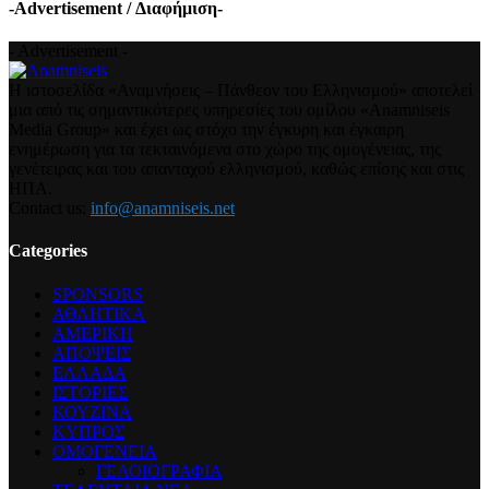
-Advertisement / Διαφήμιση-
- Advertisement -
Η ιστοσελίδα «Αναμνήσεις – Πάνθεον του Ελληνισμού» αποτελεί
μια από τις σημαντικότερες υπηρεσίες του ομίλου «Anamniseis
Media Group» και έχει ως στόχο την έγκυρη και έγκαιρη
ενημέρωση για τα τεκταινόμενα στο χώρο της ομογένειας, της
γενέτειρας και του απανταχού ελληνισμού, καθώς επίσης και στις
ΗΠΑ.
Contact us:
info@anamniseis.net
Categories
SPONSORS
ΑΘΛΗΤΙΚΑ
ΑΜΕΡΙΚΗ
ΑΠΟΨΕΙΣ
ΕΛΛΑΔΑ
ΙΣΤΟΡΙΕΣ
ΚΟΥΖΙΝΑ
ΚΥΠΡΟΣ
ΟΜΟΓΕΝΕΙΑ
ΓΕΛΟΙΟΓΡΑΦΙΑ