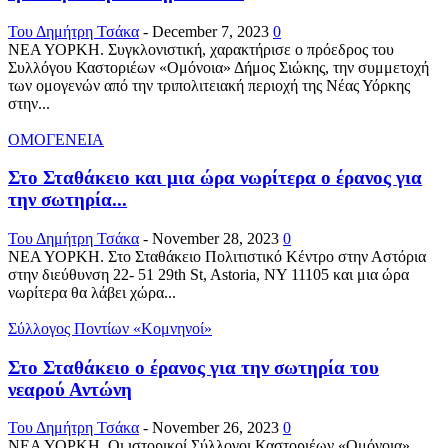
Του Δημήτρη Τσάκα
-
December 7, 2023
0
ΝΕΑ ΥΟΡΚΗ. Συγκλονιστική, χαρακτήρισε ο πρόεδρος του
Συλλόγου Καστοριέων «Ομόνοια» Δήμος Σιώκης, την συμμετοχή
των ομογενών από την τριπολιτειακή περιοχή της Νέας Υόρκης
στην...
ΟΜΟΓΕΝΕΙΑ
Στο Σταθάκειο και μια ώρα νωρίτερα ο έρανος για
την σωτηρία...
Του Δημήτρη Τσάκα
-
November 28, 2023
0
ΝΕΑ ΥΟΡΚΗ. Στο Σταθάκειο Πολιτιστικό Κέντρο στην Αστόρια
στην διεύθυνση 22- 51 29th St, Astoria, NY 11105 και μια ώρα
νωρίτερα θα λάβει χώρα...
Σύλλογος Ποντίων «Κομνηνοί»
Στο Σταθάκειο ο έρανος για την σωτηρία του
νεαρού Αντώνη
Του Δημήτρη Τσάκα
-
November 26, 2023
0
ΝΕΑ ΥΟΡΚΗ. Οι ιστορικοί Σύλλογοι Καστοριέων «Ομόνοια»,