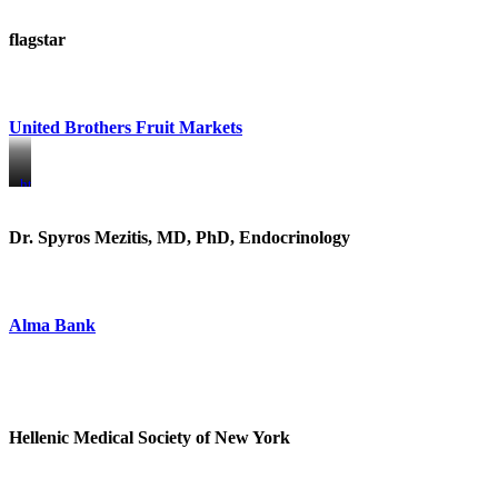
flagstar
United Brothers Fruit Markets
https://www.unitedbrothersfruitmarkets.com/
https://www.unitedbrothersfruitmarkets.com/
Dr. Spyros Mezitis, MD, PhD, Endocrinology
Alma Bank
Hellenic Medical Society of New York