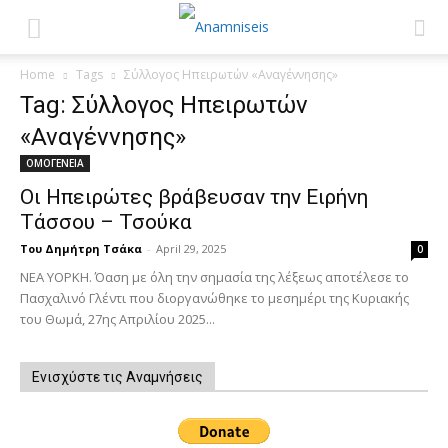
Home
Tags
Σύλλογος Ηπειρωτών «Αναγέννησης»
Tag: Σύλλογος Ηπειρωτών
«Αναγέννησης»
ΟΜΟΓΕΝΕΙΑ
Οι Ηπειρώτες βράβευσαν την Ειρήνη
Τάσσου – Τσούκα
Του Δημήτρη Τσάκα
-
April 29, 2025
0
ΝΕΑ ΥΟΡΚΗ. Όαση με όλη την σημασία της λέξεως αποτέλεσε το
Πασχαλινό Γλέντι που διοργανώθηκε το μεσημέρι της Κυριακής
του Θωμά, 27ης Απριλίου 2025...
Ενισχύστε τις Αναμνήσεις