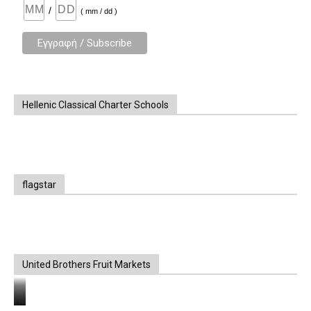
/
( mm / dd )
Hellenic Classical Charter Schools
flagstar
United Brothers Fruit Markets
https://www.unitedbrothersfruitmarkets.com/
https://www.unitedbrothersfruitmarkets.com/