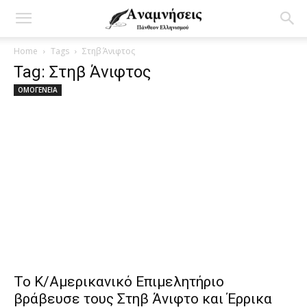
Home
Tags
Στηβ Άνιφτος
Tag: Στηβ Άνιφτος
ΟΜΟΓΕΝΕΙΑ
Το Κ/Aμερικανικό Επιμελητήριο
βράβευσε τους Στηβ Άνιφτο και Έρρικα