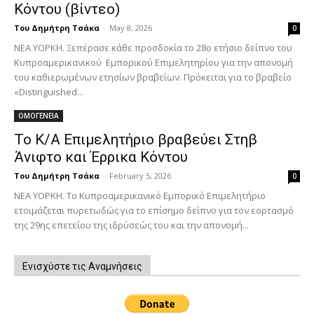
Κόντου (βίντεο)
Του Δημήτρη Τσάκα
-
May 8, 2026
0
ΝΕΑ ΥΟΡΚΗ. Ξεπέρασε κάθε προσδοκία το 28ο ετήσιο δείπνο του
Κυπροαμερικανικού Εμπορικού Επιμελητηρίου για την απονομή
του καθιερωμένων ετησίων βραβείων. Πρόκειται για το βραβείο
«Distinguished...
ΟΜΟΓΕΝΕΙΑ
Το Κ/A Επιμελητήριο βραβεύει Στηβ
Άνιφτο και Έρρικα Κόντου
Του Δημήτρη Τσάκα
-
February 5, 2026
0
ΝΕΑ ΥΟΡΚΗ. Το Κυπροαμερικανικό Εμπορικό Επιμελητήριο
ετοιμάζεται πυρετωδώς για το επίσημο δείπνο για τον εορτασμό
της 29ης επετείου της ιδρύσεώς του και την απονομή...
Ενισχύστε τις Αναμνήσεις