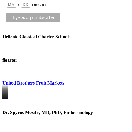
/
( mm / dd )
Hellenic Classical Charter Schools
flagstar
United Brothers Fruit Markets
https://www.unitedbrothersfruitmarkets.com/
https://www.unitedbrothersfruitmarkets.com/
Dr. Spyros Mezitis, MD, PhD, Endocrinology