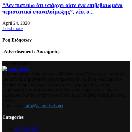
“Δεν πιστεύω ότι υπάρχει ούτε ένα επιβεβαιωμένο
περιστατικό επαναλοίμωξης”, λέει ο...
April 24, 2020
Load more
Ροή Ειδήσεων
-Advertisement / Διαφήμιση-
- Advertisement -
Η ιστοσελίδα «Αναμνήσεις – Πάνθεον του Ελληνισμού» αποτελεί
μια από τις σημαντικότερες υπηρεσίες του ομίλου «Anamniseis
Media Group» και έχει ως στόχο την έγκυρη και έγκαιρη
ενημέρωση για τα τεκταινόμενα στο χώρο της ομογένειας, της
γενέτειρας και του απανταχού ελληνισμού, καθώς επίσης και στις
ΗΠΑ.
Contact us:
info@anamniseis.net
Categories
SPONSORS