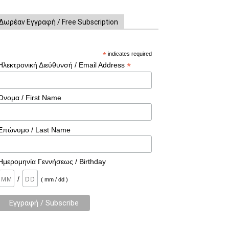
Δωρέαν Εγγραφή / Free Subscription
*
indicates required
*
Ηλεκτρονική Διεύθυνσή / Email Address
Όνομα / First Name
Επώνυμο / Last Name
Ημερομηνία Γεννήσεως / Birthday
/
( mm / dd )