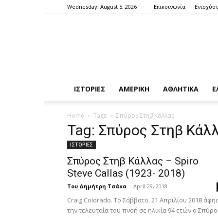
Wednesday, August 5, 2026
Επικοινωνία
Ενισχύστ
ΙΣΤΟΡΙΕΣ
ΑΜΕΡΙΚΗ
ΑΘΛΗΤΙΚΑ
Ε
Home
Tags
Σπύρος Στηβ Κάλλας
Tag: Σπύρος Στηβ Κάλ
ΙΣΤΟΡΙΕΣ
Σπύρος Στηβ Κάλλας – Spiro
Steve Callas (1923- 2018)
Του Δημήτρη Τσάκα
-
April 29, 2018
Craig Colorado. Το Σάββατο, 21 Απριλίου 2018 άφη
την τελευταία του πνοή σε ηλικία 94 ετών ο Σπύρο