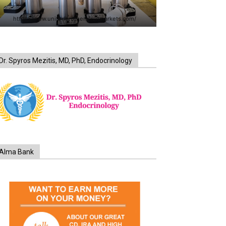
https://www.unitedbrothersfruitmarkets.com/
Dr. Spyros Mezitis, MD, PhD, Endocrinology
Alma Bank