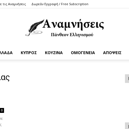
ε τις Αναμνήσεις
Δωρεάν Εγγραφή / Free Subscription
ΛΛΑΔΑ
ΚΥΠΡΟΣ
ΚΟΥΖΙΝΑ
ΟΜΟΓΕΝΕΙΑ
ΑΠΟΨΕΙΣ
Anamniseis
λας
0
σε
ς