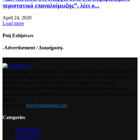
περιστατικό επαναλοίμωξης”, λέει ο...
April 24, 2020
Load more
Ροή Ειδήσεων
-Advertisement / Διαφήμιση-
- Advertisement -
Η ιστοσελίδα «Αναμνήσεις – Πάνθεον του Ελληνισμού» αποτελεί
μια από τις σημαντικότερες υπηρεσίες του ομίλου «Anamniseis
Media Group» και έχει ως στόχο την έγκυρη και έγκαιρη
ενημέρωση για τα τεκταινόμενα στο χώρο της ομογένειας, της
γενέτειρας και του απανταχού ελληνισμού, καθώς επίσης και στις
ΗΠΑ.
Contact us:
info@anamniseis.net
Categories
SPONSORS
ΑΘΛΗΤΙΚΑ