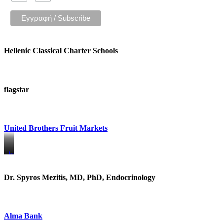
Hellenic Classical Charter Schools
flagstar
United Brothers Fruit Markets
https://www.unitedbrothersfruitmarkets.com/
https://www.unitedbrothersfruitmarkets.com/
Dr. Spyros Mezitis, MD, PhD, Endocrinology
Alma Bank