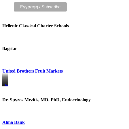
Hellenic Classical Charter Schools
flagstar
United Brothers Fruit Markets
https://www.unitedbrothersfruitmarkets.com/
https://www.unitedbrothersfruitmarkets.com/
Dr. Spyros Mezitis, MD, PhD, Endocrinology
Alma Bank