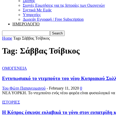
Σκοπός
Συχνές Ερωτήσεις για τις Ιστορίες των Ομογενών
Σχετικά Με Εμάς
Υπηρεσίες
Δωρεάν Εγγραφή / Free Subscription
ΗΜΕΡΟΛΟΓΙΟ
Home
Tags
Σάββας Τσίβικος
Tag: Σάββας Τσίβικος
ΟΜΟΓΕΝΕΙΑ
Εντυπωσιακό το ντεμπούτο του νέου Κυπριακού Συλλ
Του Φώτη Παπαγερμανού
-
February 11, 2020
0
ΝΕΑ ΥΟΡΚΗ. Το ντεμπούτο ενός νέου φορέα είναι φυσιολογικό να γ
ΙΣΤΟΡΙΕΣ
Η Κύπρος έσκυψε ευλαβικά το γόνυ στον ευπατρίδη 