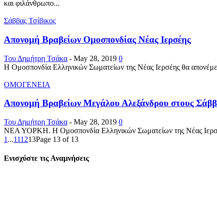
και φιλάνθρωπο...
Σάββας Τσίβικος
Απονομή Βραβείων Ομοσπονδίας Νέας Ιερσέης
Του Δημήτρη Τσάκα
-
May 28, 2019
0
H Ομοσπονδία Ελληνικών Σωματείων της Νέας Ιερσέης θα απονέμει 
ΟΜΟΓΕΝΕΙΑ
Απονομή Βραβείων Μεγάλου Αλεξάνδρου στους Σάββ
Του Δημήτρη Τσάκα
-
May 28, 2019
0
ΝΕΑ ΥΟΡΚΗ. H Ομοσπονδία Ελληνικών Σωματείων της Νέας Ιερσέης
1
...
11
12
13
Page 13 of 13
Ενισχύστε τις Αναμνήσεις