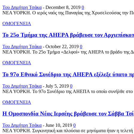
Του Δημήτρη Τσάκα
-
December 8, 2019
0
ΝΕΑ ΥΟΡΚΗ. Ο ιερός ναός της Παναγίας της Χρυσελεούσας την Πέμπτ
ΟΜΟΓΕΝΕΙΑ
Το 25ο Τμήμα της AHEPA βράβευσε τον Αρχιεπίσκοπο
Του Δημήτρη Τσάκα
-
October 22, 2019
0
ΝΕΑ ΥΟΡΚΗ. Το 25ο Τμήμα «Δελφοί» της AHEPA το βράδυ της Δευτ
ΟΜΟΓΕΝΕΙΑ
To 97ο Εθνικό Συνέδριο της AHEPA εξέλεξε ύπατο πρ
Του Δημήτρη Τσάκα
-
July 5, 2019
0
ΝΕΑ ΥΟΡΚΗ. Το 97ο Συνέδριο της ΑΗΕΠΑ το οποίο συνήλθε στο Σικά
ΟΜΟΓΕΝΕΙΑ
Η Ομοσπονδία Νέας Ιερσέης βράβευσε τον Σάββα Τσίβι
Του Δημήτρη Τσάκα
-
June 10, 2019
0
ΝΕΑ ΥΟΡΚΗ. Συγκινητική και πλούσια σε μηνύματα ήταν η τελετή