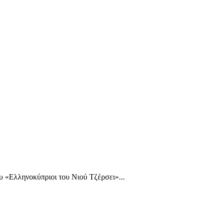
υ «Ελληνοκύπριοι του Νιού Τζέρσει»...