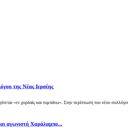
όγου της Νέας Ιερσέης
ίνεται «εν χορδαίς και τυμπάνω». Στην περίπτωση του νέου συλλόγο
και αγωνιστή Χαράλαμπο...