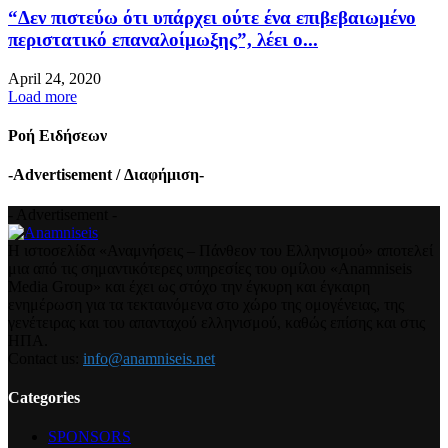
“Δεν πιστεύω ότι υπάρχει ούτε ένα επιβεβαιωμένο
περιστατικό επαναλοίμωξης”, λέει ο...
April 24, 2020
Load more
Ροή Ειδήσεων
-Advertisement / Διαφήμιση-
- Advertisement -
Η ιστοσελίδα «Αναμνήσεις – Πάνθεον του Ελληνισμού» αποτελεί
μια από τις σημαντικότερες υπηρεσίες του ομίλου «Anamniseis
Media Group» και έχει ως στόχο την έγκυρη και έγκαιρη
ενημέρωση για τα τεκταινόμενα στο χώρο της ομογένειας, της
γενέτειρας και του απανταχού ελληνισμού, καθώς επίσης και στις
ΗΠΑ.
Contact us:
info@anamniseis.net
Categories
SPONSORS