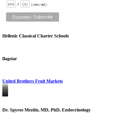
/
( mm / dd )
Hellenic Classical Charter Schools
flagstar
United Brothers Fruit Markets
https://www.unitedbrothersfruitmarkets.com/
https://www.unitedbrothersfruitmarkets.com/
Dr. Spyros Mezitis, MD, PhD, Endocrinology