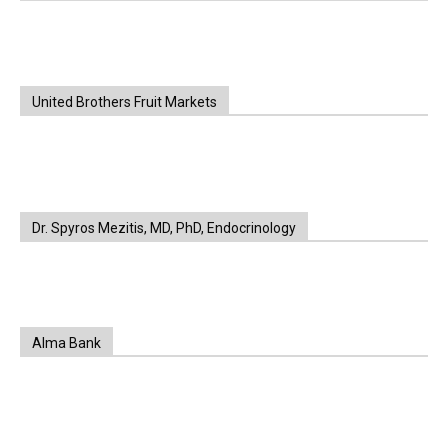
United Brothers Fruit Markets
https://www.unitedbrothersfruitmarkets.com/
https://www.unitedbrothersfruitmarkets.com/
Dr. Spyros Mezitis, MD, PhD, Endocrinology
Alma Bank