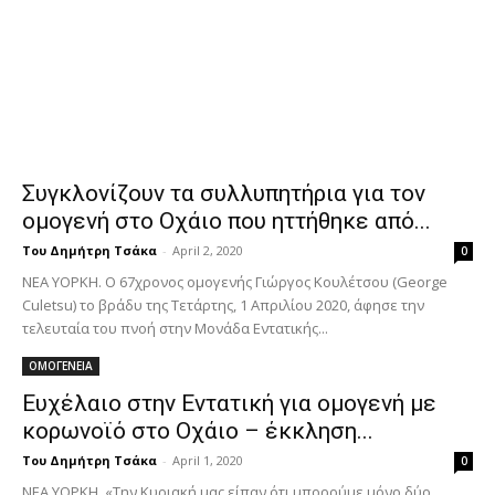
Συγκλονίζουν τα συλλυπητήρια για τον
ομογενή στο Οχάιο που ηττήθηκε από...
Του Δημήτρη Τσάκα
-
April 2, 2020
0
ΝΕΑ ΥΟΡΚΗ. Ο 67χρονος ομογενής Γιώργος Κουλέτσου (George
Culetsu) το βράδυ της Τετάρτης, 1 Απριλίου 2020, άφησε την
τελευταία του πνοή στην Μονάδα Εντατικής...
ΟΜΟΓΕΝΕΙΑ
Ευχέλαιο στην Εντατική για ομογενή με
κορωνοϊό στο Οχάιο – έκκληση...
Του Δημήτρη Τσάκα
-
April 1, 2020
0
ΝΕΑ ΥΟΡΚΗ. «Την Κυριακή μας είπαν ότι μπορούμε μόνο δύο