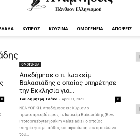
ΛΛΑΔΑ
ΚΥΠΡΟΣ
ΚΟΥΖΙΝΑ
ΟΜΟΓΕΝΕΙΑ
ΑΠΟΨΕΙΣ
Anamniseis
ιάδης
ΟΜΟΓΕΝΕΙΑ
Απεδήμησε ο π. Ιωακείμ
ς
Βαλασιάδης ο οποίος υπηρέτησε
την Εκκλησία για...
Του Δημήτρη Τσάκα
-
April 11, 2020
0
0
ΝΕΑ ΥΟΡΚΗ. Απεδήμησε εις Κύριον ο
8
πρωτοπρεσβύτερος, π. Ιωακείμ Βαλασιάδης (Rev.
Protopresbyter Joakim Valasiadis), ο οποίος
υπηρέτησε με πάθος και αφοσίωση τον αμπελώνα
του...