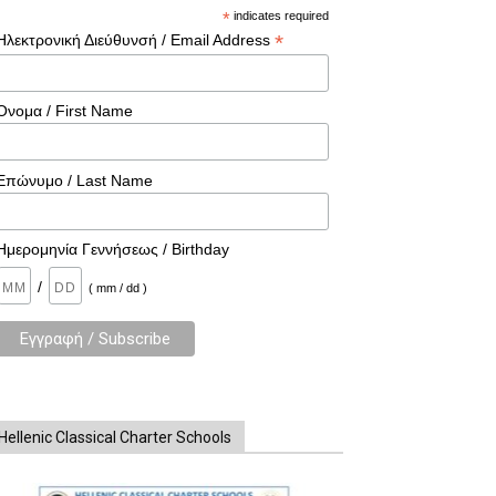
*
indicates required
*
Ηλεκτρονική Διεύθυνσή / Email Address
Όνομα / First Name
Επώνυμο / Last Name
Ημερομηνία Γεννήσεως / Birthday
/
( mm / dd )
Hellenic Classical Charter Schools