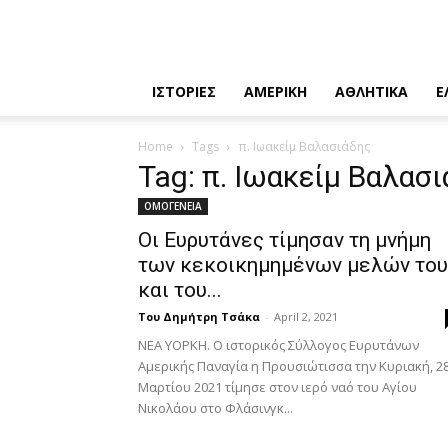
ΙΣΤΟΡΙΕΣ
ΑΜΕΡΙΚΗ
ΑΘΛΗΤΙΚΑ
Ε
Home
Tags
π. Ιωακείμ Βαλασιάδης
Tag: π. Ιωακείμ Βαλασ
ΟΜΟΓΕΝΕΙΑ
Οι Ευρυτάνες τίμησαν τη μνήμη
των κεκοικημημένων μελών του
και του...
Του Δημήτρη Τσάκα
-
April 2, 2021
ΝΕΑ ΥΟΡΚΗ. Ο ιστορικός Σύλλογος Ευρυτάνων
Αμερικής Παναγία η Προυσιώτισσα την Κυριακή, 2
Μαρτίου 2021 τίμησε στον ιερό ναό του Αγίου
Νικολάου στο Φλάσινγκ...